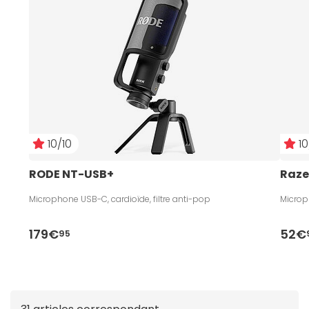
coopération intense) ou le streaming (podcast,
facecam), chaque
modèle de microphone
proposé
sur Materiel.net a été soigneusement sélectionné par
nos experts.
10/10
10
RODE NT-USB+
Razer
Microphone USB-C, cardioïde, filtre anti-pop
Microp
179€
52€
95