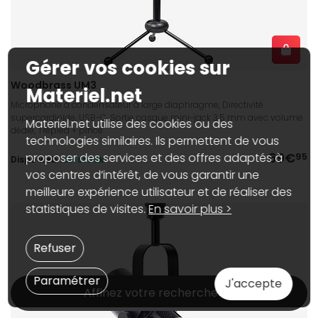
Gérer vos cookies sur
Woodbrass UM3
Materiel.net
Microphone à condensateur à large diaphragme, Directivité
supercardioïde, USB-C, Sortie casque mini-jack 3.5 mm avec volume
Materiel.net utilise des cookies ou des
dédié, Trépied + pince
technologies similaires. Ils permettent de vous
69€
proposer des services et des offres adaptés à
95
Dispo web :
En stock
vos centres d’intérêt, de vous garantir une
meilleure expérience utilisateur et de réaliser des
statistiques de visites.
En savoir plus >
Refuser
Paramétrer
J'accepte
Affinez votre recherche