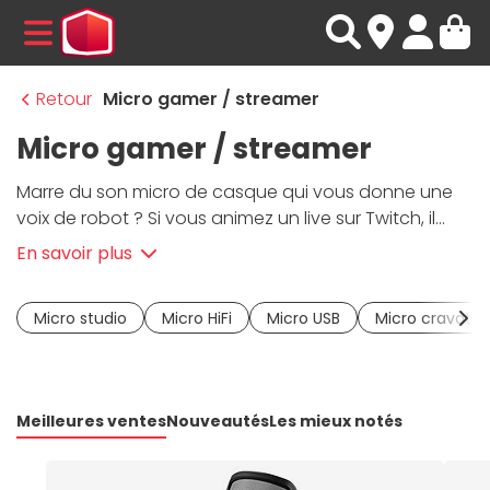
MENU
Retour
Micro gamer / streamer
Micro gamer / streamer
Marre du son micro de casque qui vous donne une
voix de robot ? Si vous animez un live sur Twitch, il
vous faut un son clair, net, pro. Le
micro streamer /
En savoir plus
gamer
, c'est la porte d'entrée vers des parties
immersives, des viewers fidèles et des clips partagés.
Micro studio
Micro HiFi
Micro USB
Micro cravate /
Optez pour des valeurs sûres comme les micros PC
de marque
RODE, Razer et Logitech G
. Connectique
USB voire haut de gamme XLR, directivité cardioïde,
condensateur, fréquence d’échantillonnage,
Meilleures ventes
Nouveautés
Les mieux notés
réduction de bruit... Les spécs techniques de ces
microphones gaming / streaming vous placent au
niveau des créateurs pros. Pour le gaming vocal (FPS,