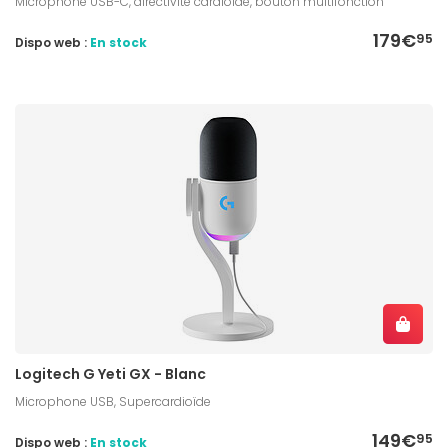
Microphone USB-C, directivité cardioïde, bouton multifonction
179€
95
Dispo web :
En stock
Logitech G Yeti GX - Blanc
Microphone USB, Supercardioïde
149€
95
Dispo web :
En stock