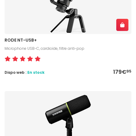
RODE NT-USB+
Microphone USB-C, cardioïde, filtre anti-pop
179€
95
Dispo web :
En stock