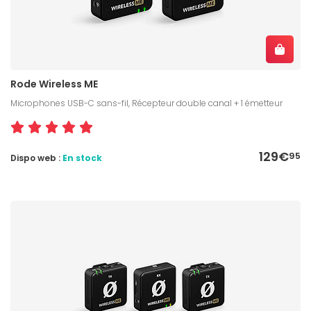
Rode Wireless ME
Microphones USB-C sans-fil, Récepteur double canal + 1 émetteur
129€
95
Dispo web :
En stock