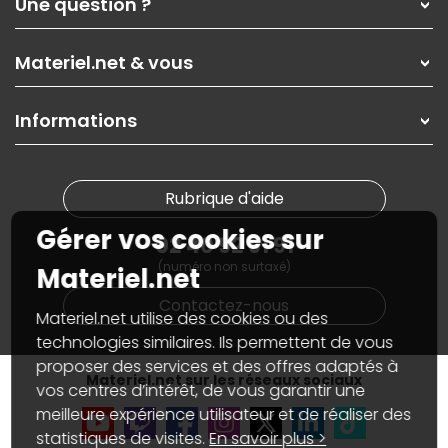
Une question ?
Nos services
Les magasins Materiel.net
Rubrique d'aide / FAQ
Nos solutions pour les pros
Materiel.net & vous
Paiement, livraison
Contactez-nous
Garanties
,
Pack Zen
On répare votre PC portable
SAV, demander un retour
Informations
On rachète votre carte graphique
Informations
PC sur mesure : Votre RDV personnalisé
Guides d'achats et tutoriels
Plan du site
Notre démarche écologique
Nos marques
Materiel.net recrute
Rubrique d'aide
Conditions générales de vente
Notre programme d'affiliation
Marketplace
Gérer vos cookies sur
Partenariat & Sponsoring
02 40 92 91 91
Informations légales
(numéro non surtaxé)
Données personnelles
et
cookies
Materiel.net
Gérer vos cookies
Contactez-nous
Accessibilité : non conforme
Materiel.net utilise des cookies ou des
technologies similaires. Ils permettent de vous
proposer des services et des offres adaptés à
Materiel.net sur les réseaux sociaux
vos centres d’intérêt, de vous garantir une
meilleure expérience utilisateur et de réaliser des
statistiques de visites.
En savoir plus >