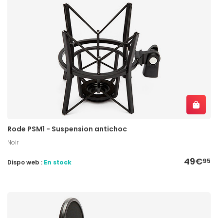
Rode PSM1 - Suspension antichoc
Noir
49€
95
Dispo web :
En stock