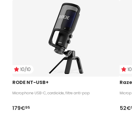
10/10
10
RODE NT-USB+
Razer
Microphone USB-C, cardioïde, filtre anti-pop
Microp
179€
52€
95