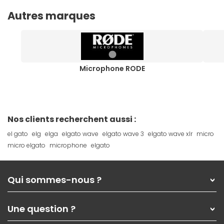
Autres marques
Microphone RODE
Nos clients recherchent aussi :
el gato
elg
elga
elgato wave
elgato wave 3
elgato wave xlr
micro
micro elgato
microphone
elgato
Qui sommes-nous ?
Qui sommes-nous ?
Une question ?
Nos services
Les magasins Materiel.net