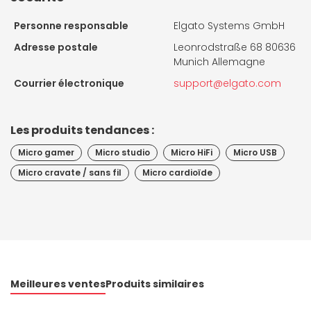
Personne responsable
Elgato Systems GmbH
Adresse postale
Leonrodstraße 68 80636
Munich Allemagne
Courrier électronique
support@elgato.com
Les produits tendances :
Micro gamer
Micro studio
Micro HiFi
Micro USB
Micro cravate / sans fil
Micro cardioïde
Meilleures ventes
Produits similaires