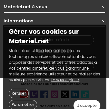
Rubrique d'aide / FAQ
Nos solutions pour les pros
Materiel.net & vous
Paiement, livraison
Contactez-nous
Garanties
,
Pack Zen
On répare votre PC portable
SAV, demander un retour
Informations
On rachète votre carte graphique
Informations
PC sur mesure : Votre RDV personnalisé
Guides d'achats et tutoriels
Gérer vos cookies sur
Plan du site
Notre démarche écologique
Nos marques
Materiel.net recrute
Materiel.net
Rubrique d'aide
Conditions générales de vente
Notre programme d'affiliation
Marketplace
Partenariat & Sponsoring
02 40 92 91 91
Materiel.net utilise des cookies ou des
Informations légales
technologies similaires. Ils permettent de vous
(numéro non surtaxé)
Données personnelles
et
cookies
proposer des services et des offres adaptés à
Gérer vos cookies
Contactez-nous
Accessibilité : non conforme
vos centres d’intérêt, de vous garantir une
meilleure expérience utilisateur et de réaliser des
statistiques de visites.
En savoir plus >
Materiel.net sur les réseaux sociaux
Refuser
Paramétrer
J'accepte
Nos autres sites