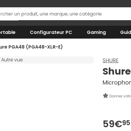
rtable
Configurateur PC
Gaming
Gui
ure PGA48 (PGA48-XLR-E)
SHURE
Shure
Microphone
Donnez votr
59€
95