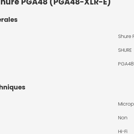
 Shure PGA48 (PGA48-XLR-E)
érales
Shure 
SHURE
PGA48
chniques
Microp
Non
Hi-Fi