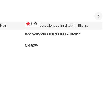
9/10
Woodbrass Bird UM1 - Blanc
54€
95
B
1