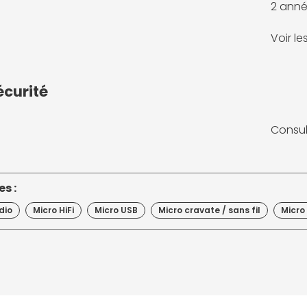
2 anné
Voir l
écurité
Consul
s :
dio
Micro HiFi
Micro USB
Micro cravate / sans fil
Micro