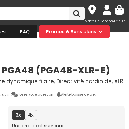
Magasin
Compte
Panier
des
FAQ
Promos & Bons plans
 PGA48 (PGA48-XLR-E)
 dynamique filaire, Directivité cardioïde, XLR
Posez votre question
Alerte baisse de prix
e avis
3x
4x
Une erreur est survenue