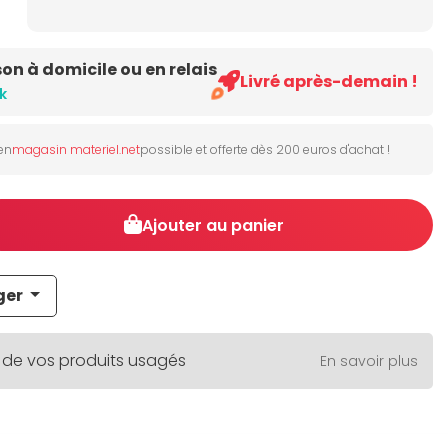
son à domicile ou en relais
Livré après-demain !
k
 en
magasin materiel.net
possible et offerte dès 200 euros d'achat !
Ajouter au panier
ger
 de vos produits usagés
En savoir plus