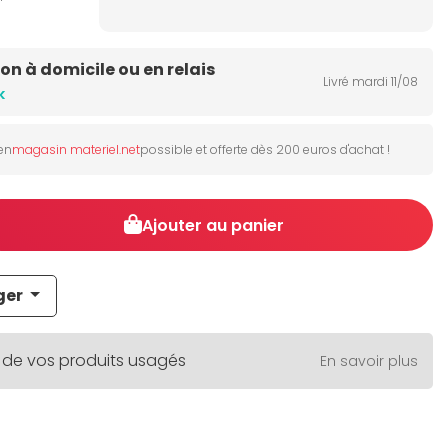
son à domicile ou en relais
Livré mardi 11/08
k
 en
magasin materiel.net
possible et offerte dès 200 euros d'achat !
Ajouter au panier
ger
 de vos produits usagés
En savoir plus