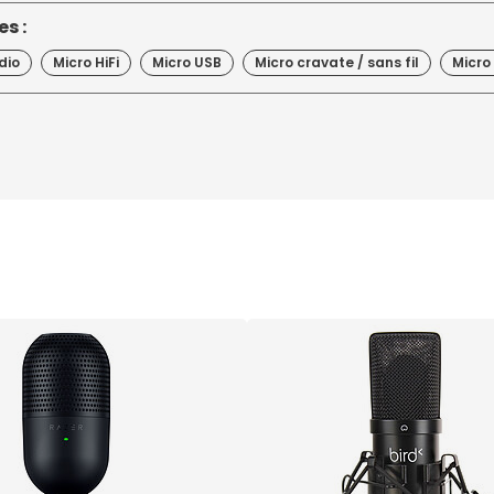
s :
dio
Micro HiFi
Micro USB
Micro cravate / sans fil
Micro