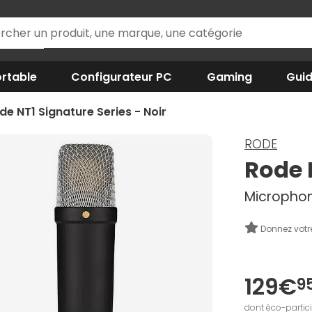
rtable
Configurateur PC
Gaming
Gui
de NT1 Signature Series - Noir
RODE
Rode 
Microphone
Donnez votr
129€
9
dont éco-partic