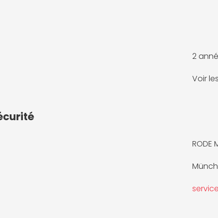
2 anné
Voir l
écurité
RODE 
Münche
servi