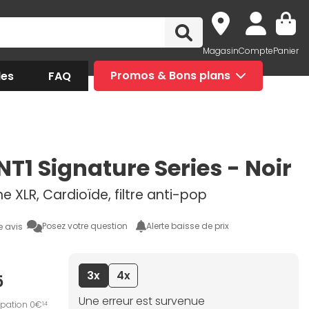
Magasin
Compte
Panier
des
FAQ
Promos & Bons plans
NT1 Signature Series - Noir
 XLR, Cardioïde, filtre anti-pop
Posez votre question
Alerte baisse de prix
e avis
3x
4x
5
Une erreur est survenue
ipation 0€
14