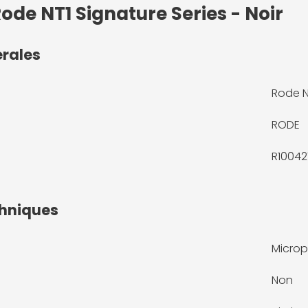
ode NT1 Signature Series - Noir
érales
Rode NT
RODE
R10042
chniques
Microp
Non