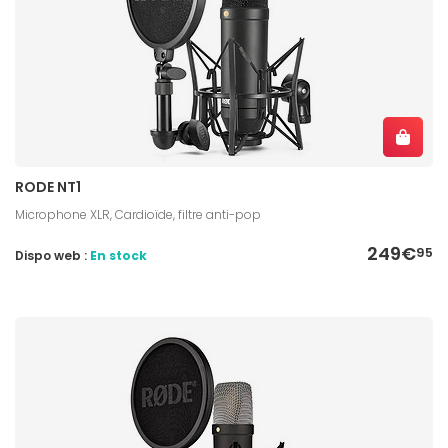
RODE NT1
Microphone XLR, Cardioïde, filtre anti-pop
249€
95
Dispo web :
En stock