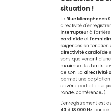
situation !
Le
Blue Microphones 
directivité d'enregistr
interrupteur
à l'arrièr
cardioïde
et l'
omnidir
exigences en fonction 
directivité cardioïde
e
sons que venant d'une s
maximum les bruits env
de son. La
directivité
permet une captation d
s'avère parfait pour
p
ronde, conférence...).
L'enregistrement est 
40 à 18 000 Hz
, enregi