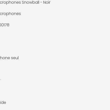
icrophones Snowball - Noir
icrophones
00178
hone seul
r
ïde