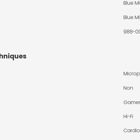
Blue M
Blue M
988-0
chniques
Microp
Non
Game
Hi-Fi
Cardio