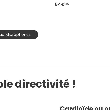
84€
95
lue Microphones
e directivité !
Cardioïde ou o