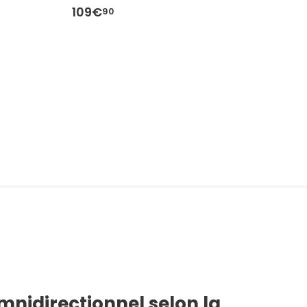
109€
6
90
mnidirectionnel selon la