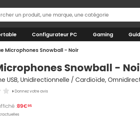
rtable
Configurateur PC
Gaming
Gui
ue Microphones Snowball - Noir
Microphones Snowball - Noi
 USB, Unidirectionnelle / Cardioïde, Omnidirec
Donnez votre avis
ffiché :
89€
95
ractuelles