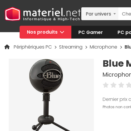
Par univers
Nos produits
PC Gamer
PC po
Périphériques PC
Streaming
Microphone
Bl
Blue 
Microphone
Dernier prix a
Photos non cont