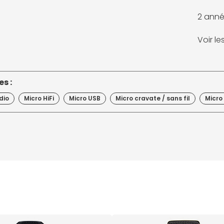
2 anné
Voir l
s :
dio
Micro HiFi
Micro USB
Micro cravate / sans fil
Micro