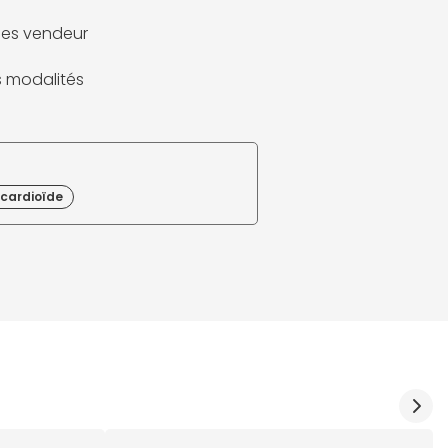
es vendeur
es modalités
 cardioïde