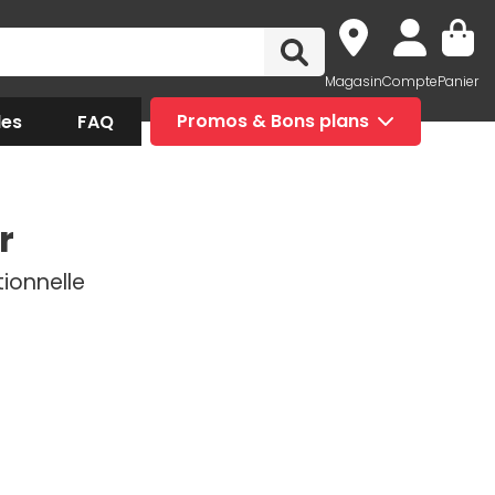
Magasin
Compte
Panier
des
FAQ
Promos & Bons plans
r
tionnelle