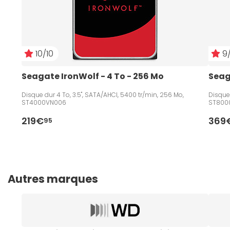
10/10
9/
Seagate IronWolf - 4 To - 256 Mo
Seag
Disque dur 4 To, 3.5", SATA/AHCI, 5400 tr/min, 256 Mo,
Disque 
ST4000VN006
ST800
219€
369
95
Autres marques