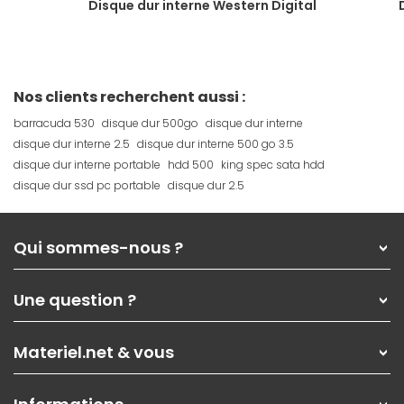
Disque dur interne Western Digital
Nos clients recherchent aussi :
barracuda 530
disque dur 500go
disque dur interne
disque dur interne 2.5
disque dur interne 500 go 3.5
disque dur interne portable
hdd 500
king spec sata hdd
disque dur ssd pc portable
disque dur 2.5
Qui sommes-nous ?
Qui sommes-nous ?
Une question ?
Nos services
Les magasins Materiel.net
Rubrique d'aide / FAQ
Nos solutions pour les pros
Materiel.net & vous
Paiement, livraison
Contactez-nous
Garanties
,
Pack Zen
On répare votre PC portable
SAV, demander un retour