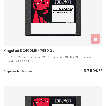
Kingston DC600ME - 7680 Go
SSD 7680 Go pour serveur, 2.5'', Serial ATA 6 Gbit/s, Chiffrement
matériel AES 256 bits
3 799€
95
Dispo web :
Rupture