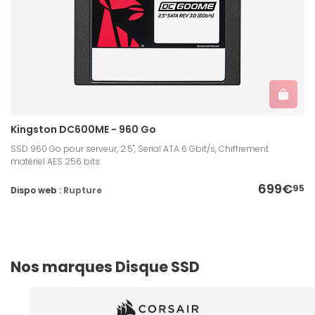
Kingston DC600ME - 960 Go
SSD 960 Go pour serveur, 2.5'', Serial ATA 6 Gbit/s, Chiffrement
matériel AES 256 bits
699€
95
Dispo web :
Rupture
Nos marques Disque SSD