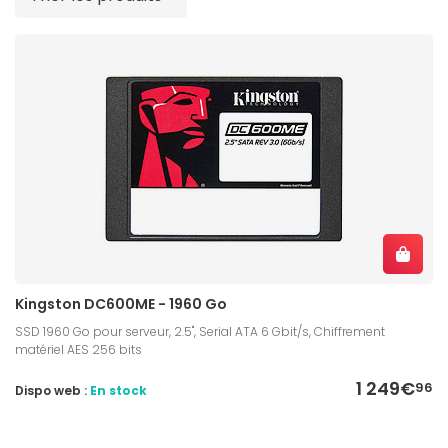
Kingston DC600ME - 1960 Go
SSD 1960 Go pour serveur, 2.5'', Serial ATA 6 Gbit/s, Chiffrement
matériel AES 256 bits
1 249€
96
Dispo web :
En stock