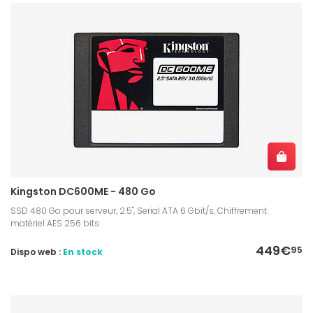
Kingston DC600ME - 480 Go
SSD 480 Go pour serveur, 2.5'', Serial ATA 6 Gbit/s, Chiffrement
matériel AES 256 bits
449€
95
Dispo web :
En stock