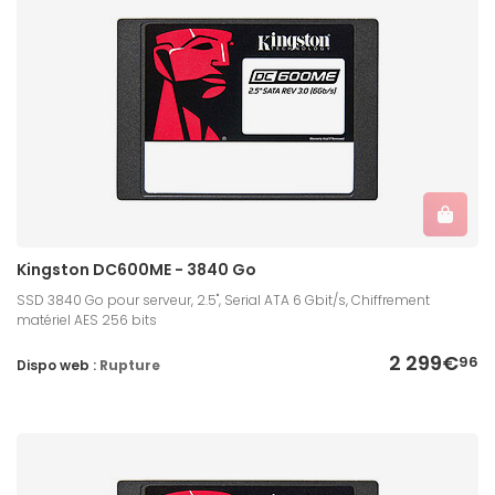
Kingston DC600ME - 3840 Go
SSD 3840 Go pour serveur, 2.5'', Serial ATA 6 Gbit/s, Chiffrement
matériel AES 256 bits
2 299€
96
Dispo web :
Rupture