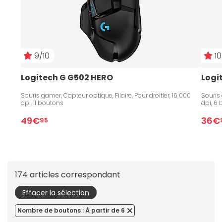
9/10
10
Logitech G G502 HERO
Logi
Souris gamer, Capteur optique, Filaire, Pour droitier, 16 000
Souris 
dpi, 11 boutons
dpi, 6
49€
36€
95
174 articles correspondant
Effacer la sélection
Nombre de boutons : À partir de 6