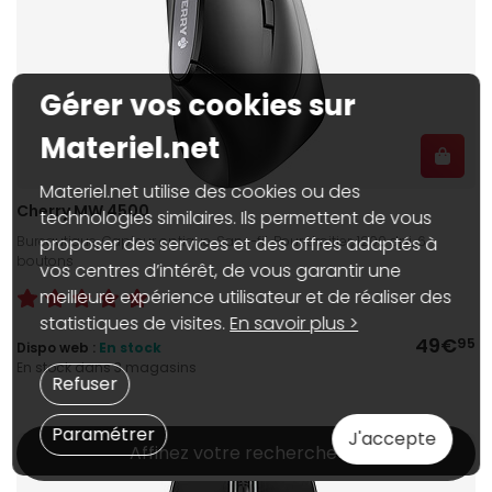
Gérer vos cookies sur
Materiel.net
Materiel.net utilise des cookies ou des
Cherry MW 4500
technologies similaires. Ils permettent de vous
Bureautique, Capteur optique, Sans-fil, Pour droitier, 1200 dpi, 6
proposer des services et des offres adaptés à
boutons
vos centres d’intérêt, de vous garantir une
meilleure expérience utilisateur et de réaliser des
statistiques de visites.
En savoir plus >
49€
95
Dispo web :
En stock
En stock dans 3 magasins
Refuser
Paramétrer
J'accepte
Affinez votre recherche