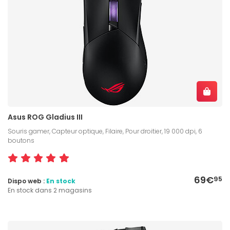
Asus ROG Gladius III
Souris gamer, Capteur optique, Filaire, Pour droitier, 19 000 dpi, 6
boutons
69€
95
Dispo web :
En stock
En stock dans 2 magasins