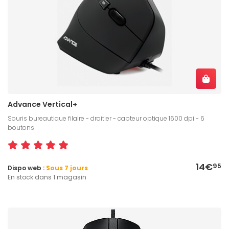
Advance Vertical+
Souris bureautique filaire - droitier - capteur optique 1600 dpi - 6
boutons
14€
95
Dispo web :
Sous 7 jours
En stock dans 1 magasin