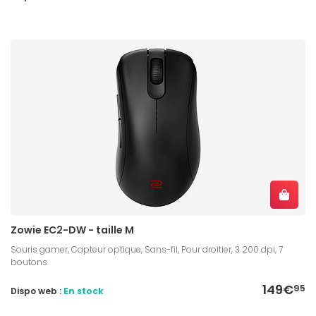
Zowie EC2-DW - taille M
Souris gamer, Capteur optique, Sans-fil, Pour droitier, 3 200 dpi, 7
boutons
149€
95
Dispo web :
En stock