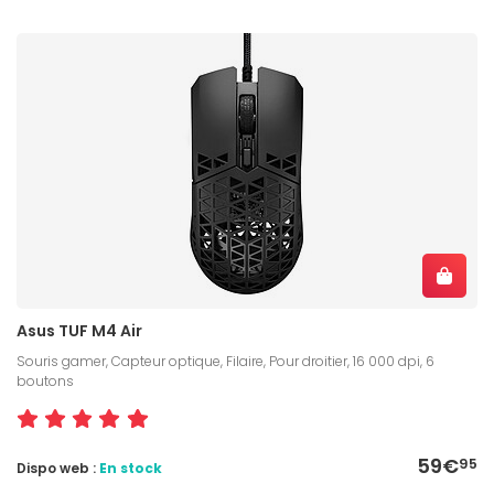
Asus TUF M4 Air
Souris gamer, Capteur optique, Filaire, Pour droitier, 16 000 dpi, 6
boutons
59€
95
Dispo web :
En stock