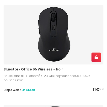
Bluestork Office 65 Wireless - Noir
Souris sans fil, Bluetooth/RF 2.4 GHz, capteur optique 4800, 6
boutons, noir
11€
90
Dispo web :
En stock