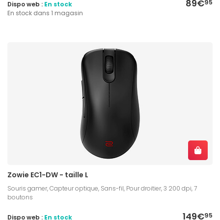
89€
95
Dispo web :
En stock
En stock dans 1 magasin
Zowie EC1-DW - taille L
Souris gamer, Capteur optique, Sans-fil, Pour droitier, 3 200 dpi, 7
boutons
149€
95
Dispo web :
En stock