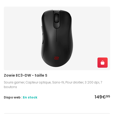
Zowie EC3-DW - taille S
Souris gamer, Capteur optique, Sans-fil, Pour droitier, 3 200 dpi, 7
boutons
149€
95
Dispo web :
En stock