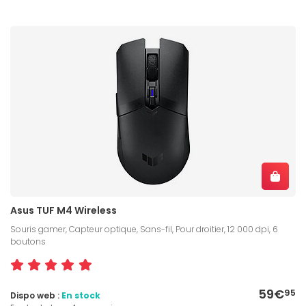
Asus TUF M4 Wireless
Souris gamer, Capteur optique, Sans-fil, Pour droitier, 12 000 dpi, 6
boutons
59€
95
Dispo web :
En stock