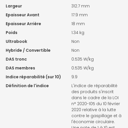
Largeur
312.7 mm
Epaisseur Avant
17.9 mm
Epaisseur Arrière
18 mm
Poids
1.34 kg
Ultrabook
Non
Hybride / Convertible
Non
DAS tronc
0.535 W/kg
DAS membres
0.535 W/kg
Indice réparabilité (sur 10)
9.9
Définition de l'indice
L'indice de réparabilité
des produits s'inscrit
dans le cadre de la LOI
n° 2020-105 du 10 février
2020 relative à la lutte
contre le gaspillage et à
l'économie circulaire.
Une note de 1 à 10 est