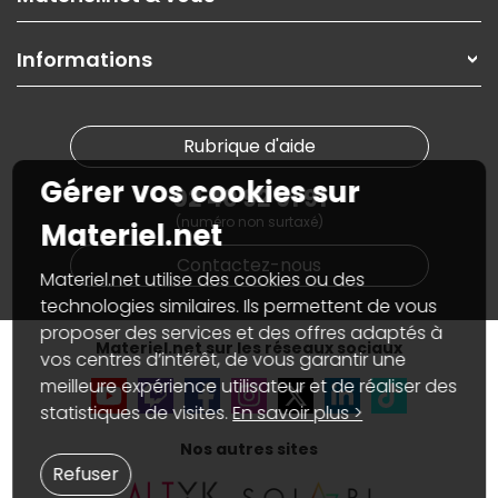
Paiement, livraison
Contactez-nous
Garanties
,
Pack Zen
On répare votre PC portable
SAV, demander un retour
Informations
On rachète votre carte graphique
Informations
PC sur mesure : Votre RDV personnalisé
Guides d'achats et tutoriels
Plan du site
Notre démarche écologique
Nos marques
Materiel.net recrute
Rubrique d'aide
Conditions générales de vente
Notre programme d'affiliation
Marketplace
Gérer vos cookies sur
Partenariat & Sponsoring
02 40 92 91 91
Informations légales
(numéro non surtaxé)
Données personnelles
et
cookies
Materiel.net
Gérer vos cookies
Contactez-nous
Accessibilité : non conforme
Materiel.net utilise des cookies ou des
technologies similaires. Ils permettent de vous
proposer des services et des offres adaptés à
Materiel.net sur les réseaux sociaux
vos centres d’intérêt, de vous garantir une
meilleure expérience utilisateur et de réaliser des
statistiques de visites.
En savoir plus >
Nos autres sites
Refuser