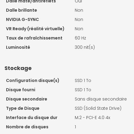
Dalle mate/antireflets
Oui
Dalle brillante
Non
NVIDIA G-SYNC
Non
VR Ready (réalité virtuelle)
Non
Taux de rafraîchissement
60 Hz
Luminosité
300 nit(s)
Stockage
Configuration disque(s)
SSD 1 To
Disque fourni
SSD 1 To
Disque secondaire
Sans disque secondaire
Type de Disque
SSD (Solid State Drive)
Interface du disque dur
M.2 - PCI-E 4.0 4x
Nombre de disques
1