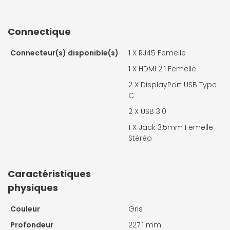
Connectique
Connecteur(s) disponible(s)
1 X
RJ45 Femelle
1 X
HDMI 2.1 Femelle
2 X
DisplayPort USB Type
C
2 X
USB 3.0
1 X
Jack 3,5mm Femelle
Stéréo
Caractéristiques
physiques
Couleur
Gris
Profondeur
227.1 mm