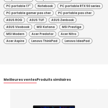
PC portable 17"
Notebook
PC portable RTX 50 series
PC portable gamer pas cher
PC portable pas cher
ASUS ROG
ASUS TUF
ASUS Zenbook
ASUS Vivobook
MSI Katana
MSI Prestige
MSI Modern
Acer Predator
Acer Nitro
Acer Aspire
Lenovo ThinkPad
Lenovo IdeaPad
Meilleures ventes
Produits similaires