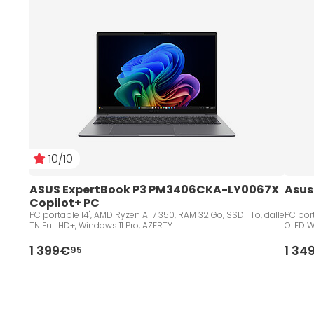
10/10
ASUS ExpertBook P3 PM3406CKA-LY0067X 
Asus
Copilot+ PC
PC portable 14", AMD Ryzen AI 7 350, RAM 32 Go, SSD 1 To, dalle
PC portable 14", AMD Ryzen 7
TN Full HD+, Windows 11 Pro, AZERTY
OLED W
1 399€
1 34
95