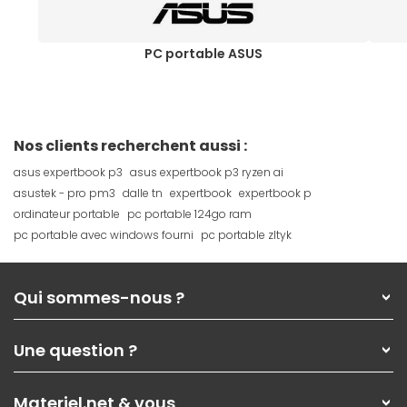
PC portable ASUS
Nos clients recherchent aussi :
asus expertbook p3
asus expertbook p3 ryzen ai
asustek - pro pm3
dalle tn
expertbook
expertbook p
ordinateur portable
pc portable 124go ram
pc portable avec windows fourni
pc portable zltyk
Qui sommes-nous ?
Qui sommes-nous ?
Une question ?
Nos services
Les magasins Materiel.net
Rubrique d'aide / FAQ
Nos solutions pour les pros
Materiel.net & vous