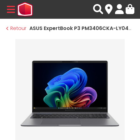
MENU
Retour
ASUS ExpertBook P3 PM3406CKA-LY0439X Copilot+ PC