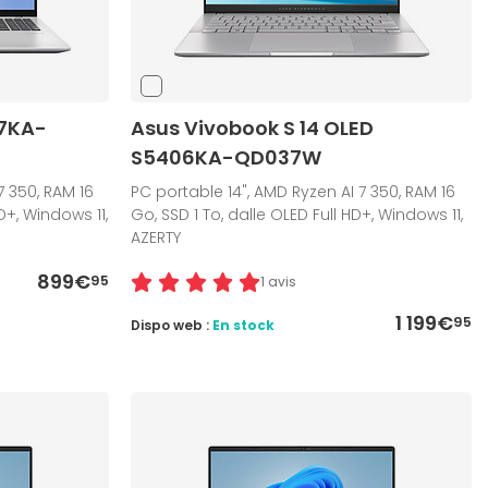
07KA-
Asus Vivobook S 14 OLED
S5406KA-QD037W
7 350, RAM 16
PC portable 14", AMD Ryzen AI 7 350, RAM 16
D+, Windows 11,
Go, SSD 1 To, dalle OLED Full HD+, Windows 11,
AZERTY
899€
95
1 avis
1 199€
95
Dispo web :
En stock