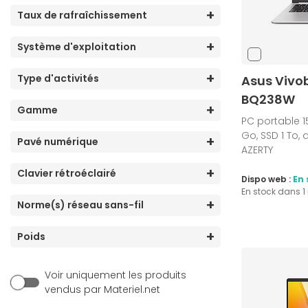
Taux de rafraîchissement
(4)
Intel Arc Graphics 130T
(22)
Intel Arc Graphics 130V
Système d'exploitation
(15)
Intel Arc Graphics 140T
Type d'activités
Asus Vivo
(25)
Intel Arc Graphics 140V
BQ238W
(74)
Intel Graphics
Gamme
PC portable 15
(3)
Intel HD Graphics
Go, SSD 1 To, d
Pavé numérique
AZERTY
(17)
Intel Iris Xe Graphics
Clavier rétroéclairé
(38)
Intel UHD Graphics
Dispo web :
En 
En stock dans 
(1)
NVIDIA GeForce RTX 2050
Norme(s) réseau sans-fil
(1)
NVIDIA GeForce RTX 3050
Poids
(11)
NVIDIA GeForce RTX 5050
(29)
NVIDIA GeForce RTX 5060
Voir uniquement les produits
(26)
NVIDIA GeForce RTX 5070
vendus par Materiel.net
(9)
NVIDIA GeForce RTX 5070 Ti