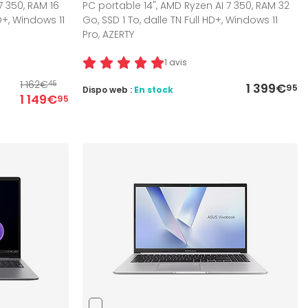
7 350, RAM 16
PC portable 14", AMD Ryzen AI 7 350, RAM 32
D+, Windows 11
Go, SSD 1 To, dalle TN Full HD+, Windows 11
Pro, AZERTY
1 avis
1 162€
45
1 399€
95
Dispo web :
En stock
1 149€
95