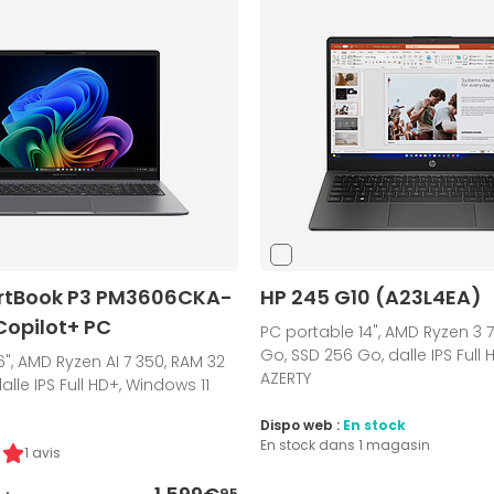
rtBook P3 PM3606CKA-
HP 245 G10 (A23L4EA)
opilot+ PC
PC portable 14", AMD Ryzen 3 
Go, SSD 256 Go, dalle IPS Full 
6", AMD Ryzen AI 7 350, RAM 32
AZERTY
dalle IPS Full HD+, Windows 11
Dispo web :
En stock
En stock dans 1 magasin
1 avis
95