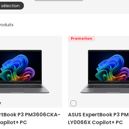
a sélection
produits
Promotion
r
rtBook P3 PM3606CKA-
ASUS ExpertBook P3 
opilot+ PC
LY0066X Copilot+ PC