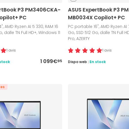
rtBook P3 PM3406CKA-
ASUS ExpertBook P3 
opilot+ PC
MB0034X Copilot+ PC
4", AMD Ryzen AI 5 330, RAM 16
PC portable 16", AMD Ryzen AI 
, dalle TN Full HD+, Windows 11
Go, SSD 512 Go, dalle TN Full H
Pro, AZERTY
1 avis
1 avis
1 099€
95
stock
Dispo web :
En stock
tes