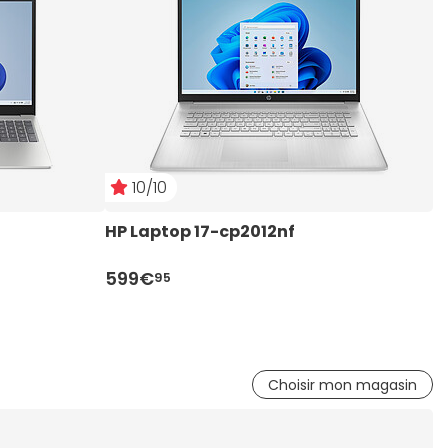
10/10
HP Laptop 17-cp2012nf
A
C
599€
8
95
Choisir mon magasin