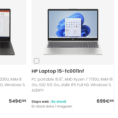
HP Laptop 15-fc0011nf
7330U, RAM 8
PC portable 15.6", AMD Ryzen 7 7730U, RAM 16
HD, Windows 11,
Go, SSD 512 Go, dalle IPS Full HD, Windows 11,
AZERTY
549€
699€
95
95
Dispo web :
En stock
En stock dans 1 magasin