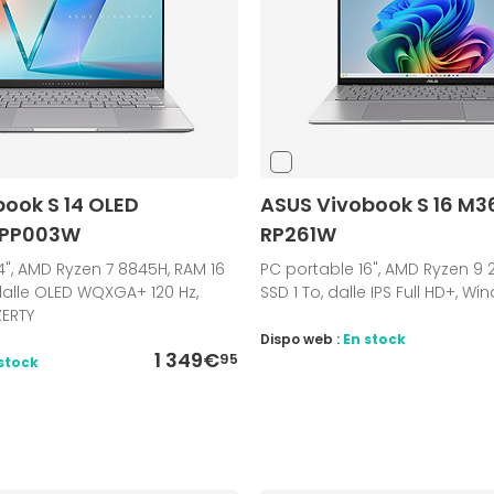
ook S 14 OLED
ASUS Vivobook S 16 M
-PP003W
RP261W
4", AMD Ryzen 7 8845H, RAM 16
PC portable 16", AMD Ryzen 9 2
 dalle OLED WQXGA+ 120 Hz,
SSD 1 To, dalle IPS Full HD+, Wi
ZERTY
Dispo web :
En stock
1 349€
95
stock