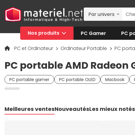
Par univers
Nos produits
PC Gamer
PC po
PC et Ordinateur
Ordinateur Portable
PC port
PC portable AMD Radeon 
PC portable gamer
PC portable OLED
Macbook
Meilleures ventes
Nouveautés
Les mieux notés