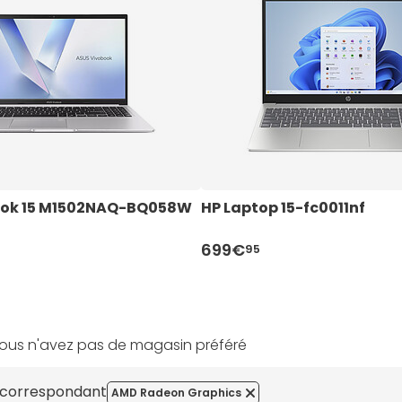
ook 15 M1502NAQ-BQ058W
HP Laptop 15-fc0011nf
699€
95
ous n'avez pas de magasin préféré
s correspondant
AMD Radeon Graphics