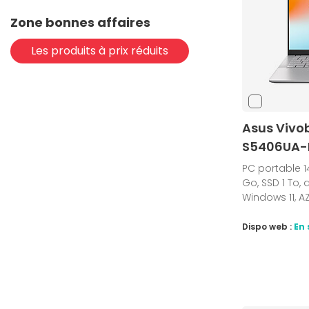
(11)
Zone bonnes affaires
NVIDIA GeForce RTX 5080
(18)
NVIDIA GeForce RTX 5090
Les produits à prix réduits
(1)
NVIDIA RTX 3500 ADA
(1)
NVIDIA RTX 500 ADA
(1)
NVIDIA RTX 5000 ADA
Asus Vivob
(1)
NVIDIA RTX PRO 1000
S5406UA
(2)
NVIDIA RTX PRO 1000 Blackwell
PC portable 1
(6)
NVIDIA RTX PRO 2000
Go, SSD 1 To,
(3)
Windows 11, A
NVIDIA RTX PRO 500 Blackwell
(23)
Qualcomm Adreno
Dispo web :
En 
(1)
Qualcomm Adreno X1-45
(1)
Qualcomm Adreno X2-45
(1)
Qualcomm Adreno X2-85