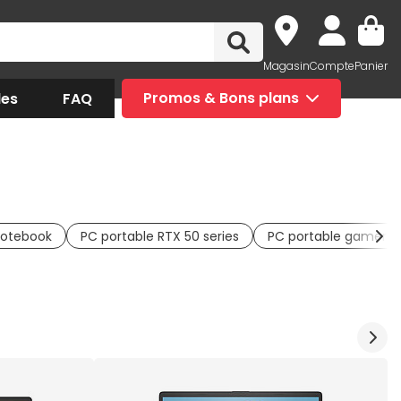
Magasin
Compte
Panier
des
FAQ
Promos & Bons plans
otebook
PC portable RTX 50 series
PC portable gamer p