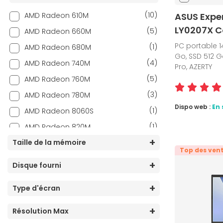
(10)
AMD Radeon 610M
ASUS Expe
LY0207X C
(5)
AMD Radeon 660M
PC portable 1
(1)
AMD Radeon 680M
Go, SSD 512 Go
(4)
AMD Radeon 740M
Pro, AZERTY
(5)
AMD Radeon 760M
(3)
AMD Radeon 780M
Dispo web :
En 
(1)
AMD Radeon 8060S
(1)
AMD Radeon 820M
(18)
Taille de la mémoire
AMD Radeon 840M
Top des ven
(18)
AMD Radeon 860M
Disque fourni
(2)
AMD Radeon 890M
Type d'écran
(19)
AMD Radeon Graphics
(2)
Intel Arc B390
Résolution Max
(5)
Intel Arc Graphics