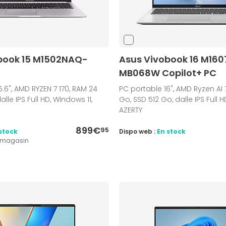
book 15 M1502NAQ-
Asus Vivobook 16 M16
MB068W Copilot+ PC
.6", AMD RYZEN 7 170, RAM 24
PC portable 16", AMD Ryzen AI 
alle IPS Full HD, Windows 11,
Go, SSD 512 Go, dalle IPS Full H
AZERTY
899€
95
stock
Dispo web :
En stock
1 magasin