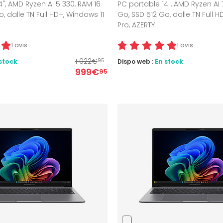
4", AMD Ryzen AI 5 330, RAM 16
PC portable 14", AMD Ryzen AI 
, dalle TN Full HD+, Windows 11
Go, SSD 512 Go, dalle TN Full H
Pro, AZERTY
1 avis
1 avis
1 022€
stock
Dispo web :
En stock
95
999€
95