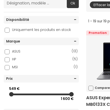
Ok
Effacer l
Disponibilité
1 - 19 sur 19 
Uniquement les produits en stock
Promotion
Marque
(13)
ASUS
(5)
HP
(1)
MSI
Prix
Compare
549 €
ASUS Expe
1 600 €
MB0133X C