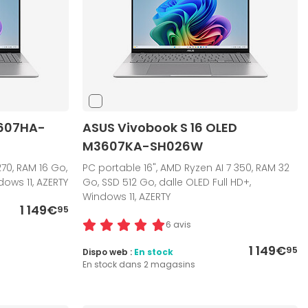
3607HA-
ASUS Vivobook S 16 OLED
M3607KA-SH026W
70, RAM 16 Go,
PC portable 16", AMD Ryzen AI 7 350, RAM 32
ndows 11, AZERTY
Go, SSD 512 Go, dalle OLED Full HD+,
Windows 11, AZERTY
1 149€
95
6 avis
1 149€
95
Dispo web :
En stock
En stock dans 2 magasins