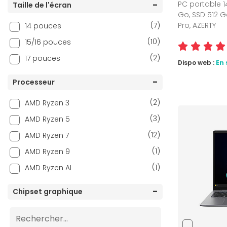
PC portable 1
Taille de l'écran
Go, SSD 512 Go
(7)
Pro, AZERTY
14 pouces
(10)
15/16 pouces
(2)
17 pouces
Dispo web :
En 
Processeur
(2)
AMD Ryzen 3
(3)
AMD Ryzen 5
(12)
AMD Ryzen 7
(1)
AMD Ryzen 9
(1)
AMD Ryzen AI
Chipset graphique