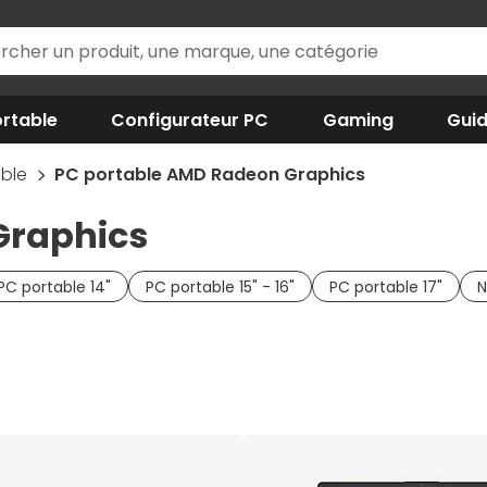
rtable
Configurateur PC
Gaming
Gui
able
PC portable AMD Radeon Graphics
Graphics
PC portable 14"
PC portable 15" - 16"
PC portable 17"
N