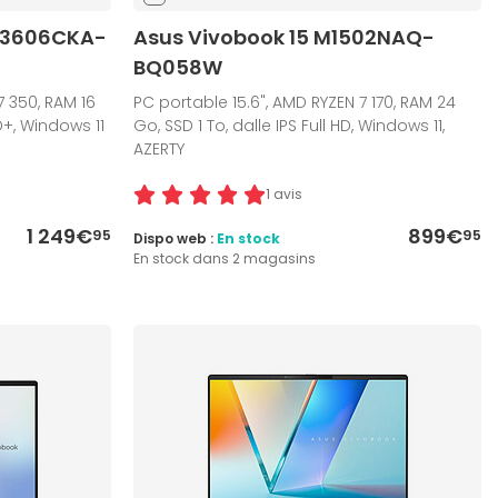
PM3606CKA-
Asus Vivobook 15 M1502NAQ-
BQ058W
7 350, RAM 16
PC portable 15.6", AMD RYZEN 7 170, RAM 24
D+, Windows 11
Go, SSD 1 To, dalle IPS Full HD, Windows 11,
AZERTY
1 avis
1 249€
899€
95
95
Dispo web :
En stock
En stock dans 2 magasins