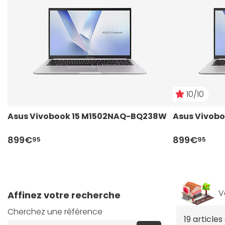
10/10
Asus Vivobook 15 M1502NAQ-BQ238W
Asus Vivob
899€
899€
95
95
V
Affinez votre recherche
Cherchez une référence
19 article