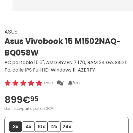
ASUS
Asus Vivobook 15 M1502NAQ-
BQ058W
PC portable 15.6", AMD RYZEN 7 170, RAM 24 Go, SSD 1
To, dalle IPS Full HD, Windows 11, AZERTY
1
Prix ↓
1 avis
899€
95
dont éco-participation 3€
98
3x
4x
10x
12x
24x