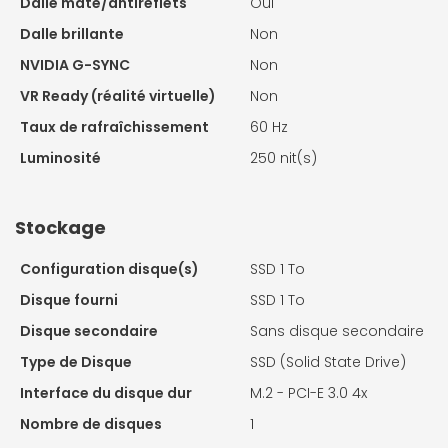
Dalle mate/antireflets
Oui
Dalle brillante
Non
NVIDIA G-SYNC
Non
VR Ready (réalité virtuelle)
Non
Taux de rafraîchissement
60 Hz
Luminosité
250 nit(s)
Stockage
Configuration disque(s)
SSD 1 To
Disque fourni
SSD 1 To
Disque secondaire
Sans disque secondaire
Type de Disque
SSD (Solid State Drive)
Interface du disque dur
M.2 - PCI-E 3.0 4x
Nombre de disques
1