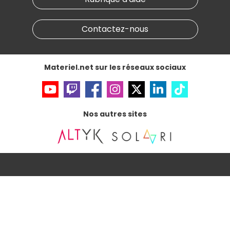
Conditions générales de vente
Notre programme d'affiliation
Marketplace
Partenariat & Sponsoring
Informations légales
Contactez-nous
Données personnelles
et
cookies
Gérer vos cookies
Accessibilité : non conforme
Materiel.net sur les réseaux sociaux
Nos autres sites