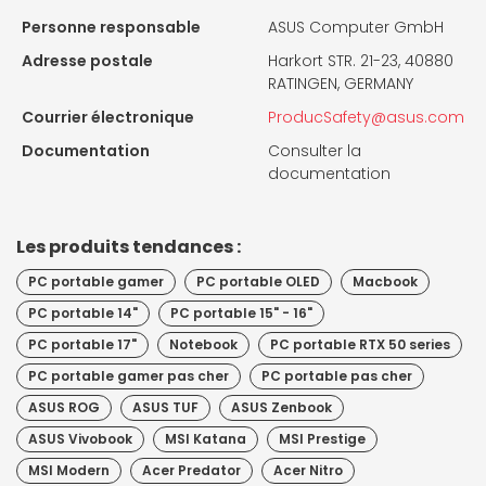
Personne responsable
ASUS Computer GmbH
Adresse postale
Harkort STR. 21-23, 40880
RATINGEN, GERMANY
Courrier électronique
ProducSafety@asus.com
Documentation
Consulter la
documentation
Les produits tendances :
PC portable gamer
PC portable OLED
Macbook
PC portable 14"
PC portable 15" - 16"
PC portable 17"
Notebook
PC portable RTX 50 series
PC portable gamer pas cher
PC portable pas cher
ASUS ROG
ASUS TUF
ASUS Zenbook
ASUS Vivobook
MSI Katana
MSI Prestige
MSI Modern
Acer Predator
Acer Nitro