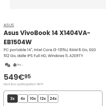
ASUS
Asus VivoBook 14 X1404VA-
EB1504W
PC portable 14", Intel Core i3-1315U, RAM 8 Go, SSD
512 Go, dalle IPS Full HD, Windows 11, AZERTY
Prix ↓
549€
95
dont éco-participation 3€
98
3x
4x
10x
12x
24x