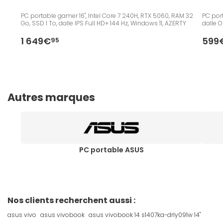
PC portable gamer 16", Intel Core 7 240H, RTX 5060, RAM 32
PC port
Go, SSD 1 To, dalle IPS Full HD+ 144 Hz, Windows 11, AZERTY
dalle 
1 649€
599
95
Autres marques
PC portable ASUS
Nos clients recherchent aussi :
asus vivo
asus vivobook
asus vivobook 14 s1407ka-drly091w 14"