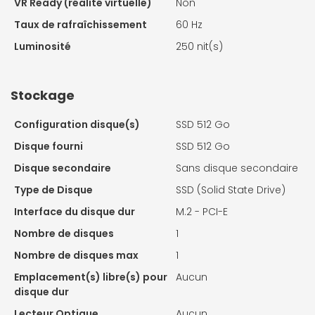
VR Ready (réalité virtuelle)
Non
Taux de rafraîchissement
60 Hz
Luminosité
250 nit(s)
Stockage
Configuration disque(s)
SSD 512 Go
Disque fourni
SSD 512 Go
Disque secondaire
Sans disque secondaire
Type de Disque
SSD (Solid State Drive)
Interface du disque dur
M.2 - PCI-E
Nombre de disques
1
Nombre de disques max
1
Emplacement(s) libre(s) pour
Aucun
disque dur
Lecteur Optique
Aucun