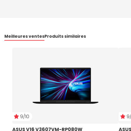
Meilleures ventes
Produits similaires
9/10
9/
ASUS V16 V3607VM-RP080W
ASUS