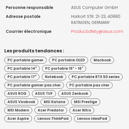
Personne responsable
ASUS Computer GmbH
Adresse postale
Harkort STR. 21-23, 40880
RATINGEN, GERMANY
Courrier électronique
ProducSafety@asus.com
Les produits tendances :
PC portable gamer
PC portable OLED
Macbook
PC portable 14"
PC portable 15" - 16"
PC portable 17"
Notebook
PC portable RTX 50 series
PC portable gamer pas cher
PC portable pas cher
ASUS ROG
ASUS TUF
ASUS Zenbook
ASUS Vivobook
MSI Katana
MSI Prestige
MSI Modern
Acer Predator
Acer Nitro
Acer Aspire
Lenovo ThinkPad
Lenovo IdeaPad