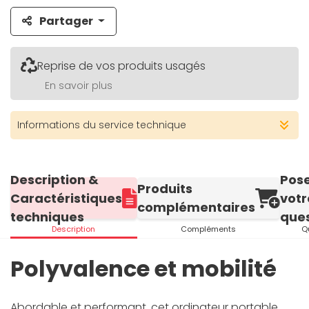
Partager
Reprise de vos produits usagés
En savoir plus
Informations du service technique
Description &
Pos
Produits
Caractéristiques
votr
complémentaires
techniques
ques
Description
Compléments
Q
Polyvalence et mobilité
Abordable et performant, cet ordinateur portable