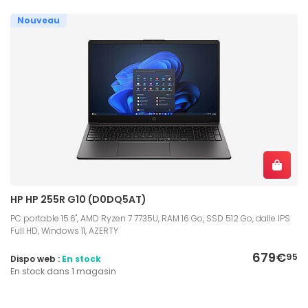
Nouveau
HP HP 255R G10 (D0DQ5AT)
PC portable 15.6", AMD Ryzen 7 7735U, RAM 16 Go, SSD 512 Go, dalle IPS
Full HD, Windows 11, AZERTY
679€
95
Dispo web :
En stock
En stock dans 1 magasin