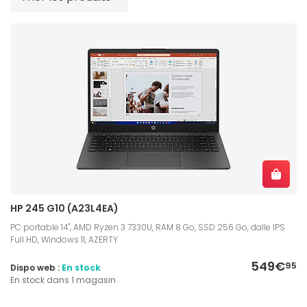
HP 245 G10 (A23L4EA)
PC portable 14", AMD Ryzen 3 7330U, RAM 8 Go, SSD 256 Go, dalle IPS
Full HD, Windows 11, AZERTY
549€
95
Dispo web :
En stock
En stock dans 1 magasin