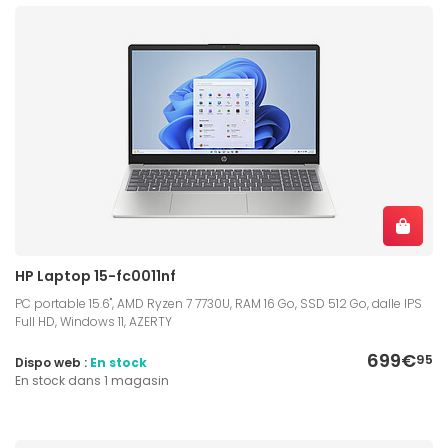
HP Laptop 15-fc0011nf
PC portable 15.6", AMD Ryzen 7 7730U, RAM 16 Go, SSD 512 Go, dalle IPS
Full HD, Windows 11, AZERTY
699€
95
Dispo web :
En stock
En stock dans 1 magasin