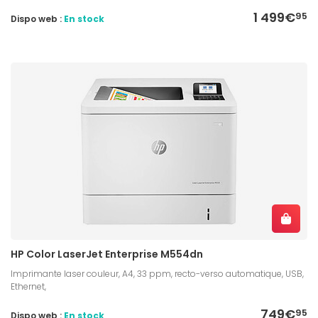
1 499€
95
Dispo web :
En stock
HP Color LaserJet Enterprise M554dn
Imprimante laser couleur, A4, 33 ppm, recto-verso automatique, USB,
Ethernet,
749€
95
Dispo web :
En stock