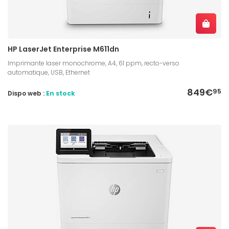
HP LaserJet Enterprise M611dn
Imprimante laser monochrome, A4, 61 ppm, recto-verso
automatique, USB, Ethernet
849€
95
Dispo web :
En stock