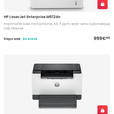
HP LaserJet Enterprise M612dn
Imprimante laser monochrome, A4, 71 ppm, recto-verso automatique,
USB, Ethernet
999€
95
Dispo web :
En stock