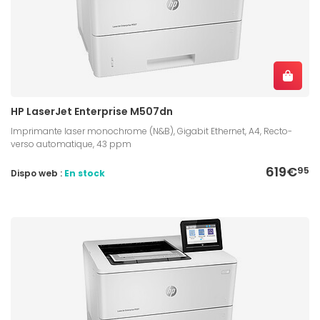
HP LaserJet Enterprise M507dn
Imprimante laser monochrome (N&B), Gigabit Ethernet, A4, Recto-
verso automatique, 43 ppm
619€
95
Dispo web :
En stock