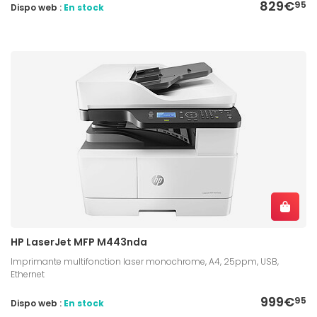
829€
95
Dispo web :
En stock
HP LaserJet MFP M443nda
Imprimante multifonction laser monochrome, A4, 25ppm, USB,
Ethernet
999€
95
Dispo web :
En stock