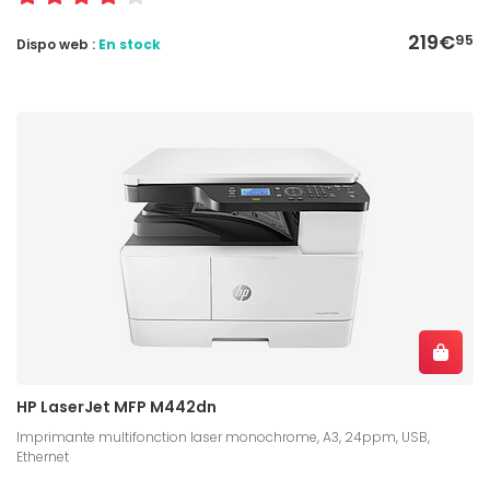
219€
95
Dispo web :
En stock
HP LaserJet MFP M442dn
Imprimante multifonction laser monochrome, A3, 24ppm, USB,
Ethernet