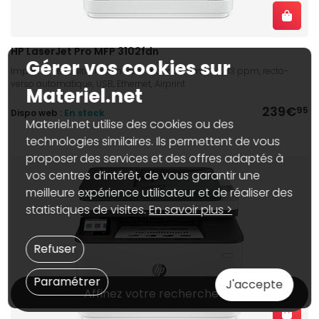
HP LaserJet Pro MFP 3102fdn
Gérer vos cookies sur
Imprimante multifonction laser monochrome, A4, 33 ppm, recto-
verso automatique, USB, Ethernet, Airprint
Materiel.net
239€
95
Dispo web :
En stock
Materiel.net utilise des cookies ou des
technologies similaires. Ils permettent de vous
proposer des services et des offres adaptés à
vos centres d’intérêt, de vous garantir une
meilleure expérience utilisateur et de réaliser des
statistiques de visites.
En savoir plus >
Refuser
Paramétrer
J'accepte
Affinez votre recherche