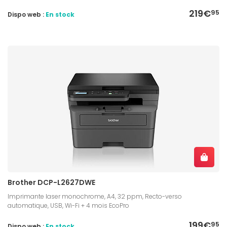
219€
95
Dispo web :
En stock
Brother DCP-L2627DWE
Imprimante laser monochrome, A4, 32 ppm, Recto-verso
automatique, USB, Wi-Fi + 4 mois EcoPro
199€
95
Dispo web :
En stock