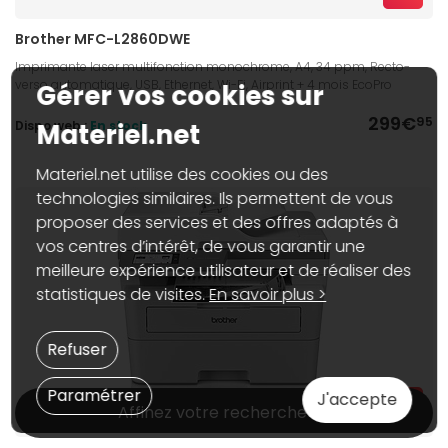
Brother MFC-L2860DWE
Imprimante laser multifonction monochrome, A4, 34 ppm, Recto-
verso automatique, USB, Ethernet, Wi-Fi, Airprint + 4 mois EcoPro
Gérer vos cookies sur
299€
95
Dispo web :
En stock
Materiel.net
Materiel.net utilise des cookies ou des
technologies similaires. Ils permettent de vous
proposer des services et des offres adaptés à
vos centres d’intérêt, de vous garantir une
meilleure expérience utilisateur et de réaliser des
statistiques de visites.
En savoir plus >
Refuser
Paramétrer
J'accepte
Affinez votre recherche