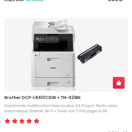
Brother DCP-L8410CDW + TN-421BK
Imprimante multifonction laser couleur, A4, 31 ppm, Recto-verso
automatique, Ethernet, Wi-Fi + Toner noir 3 000 pages à 5%