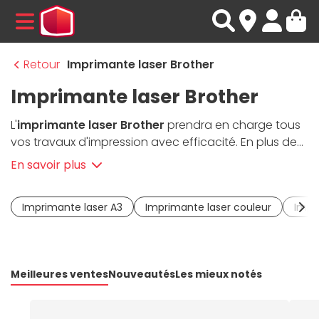
MENU
Retour
Imprimante laser Brother
Imprimante laser Brother
L'
imprimante laser Brother
prendra en charge tous
vos travaux d'impression avec efficacité. En plus de
présenter une bonne vitesse d'impression, ces
En savoir plus
imprimantes Brother
produisent une qualité
exceptionnelle avec une résolution allant jusqu'à
Imprimante laser A3
Imprimante laser couleur
Impr
2400 dpi. De par leur connectivité complète (USB,
Ethernet,
WiFi
), ces
imprimantes laser Brother
vous
permettront d'imprimer facilement depuis votre
smartphone, votre
ultrabook
ou votre
PC de bureau
.
Meilleures ventes
Nouveautés
Les mieux notés
Facile à prendre en main, l'
imprimante laser
Brother
facilitera votre flux de travail avec toute sa panoplie
de fonctionnalités, allant de l'impression recto verso