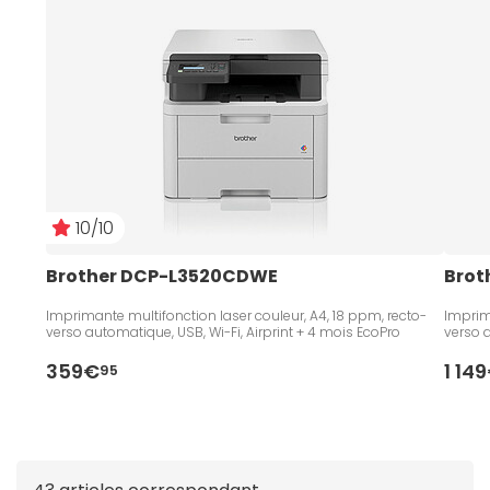
automatique aux assistants d'impression comme
AirPrint et Google Cloud Print. Cette
imprimante laser
Brother
concentre les fonctionnalités essentielles
pour répondre à vos besoins d'impression
bureautique au quotidien.
10/10
Brother DCP-L3520CDWE
Brot
Imprimante multifonction laser couleur, A4, 18 ppm, recto-
Imprim
verso automatique, USB, Wi-Fi, Airprint + 4 mois EcoPro
verso a
359€
1 14
95