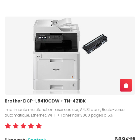
Brother DCP-L8410CDW + TN-421BK
Imprimante multifonction laser couleur, A4, 31 ppm, Recto-verso
automatique, Ethernet, Wi-Fi + Toner noir 3000 pages à 5%
689€
95
Dispo web :
En stock