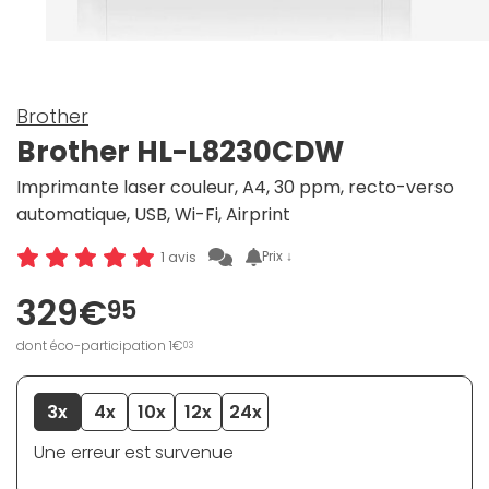
Brother
Brother HL-L8230CDW
Imprimante laser couleur, A4, 30 ppm, recto-verso
automatique, USB, Wi-Fi, Airprint
Prix ↓
1 avis
329€
95
dont éco-participation 1€
03
3x
4x
10x
12x
24x
Une erreur est survenue