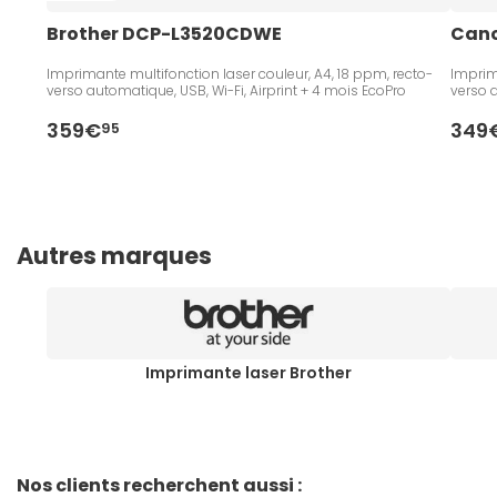
Brother DCP-L3520CDWE
Cano
Imprimante multifonction laser couleur, A4, 18 ppm, recto-
Imprim
verso automatique, USB, Wi-Fi, Airprint + 4 mois EcoPro
verso a
359€
349
95
Autres marques
Imprimante laser Brother
Nos clients recherchent aussi :