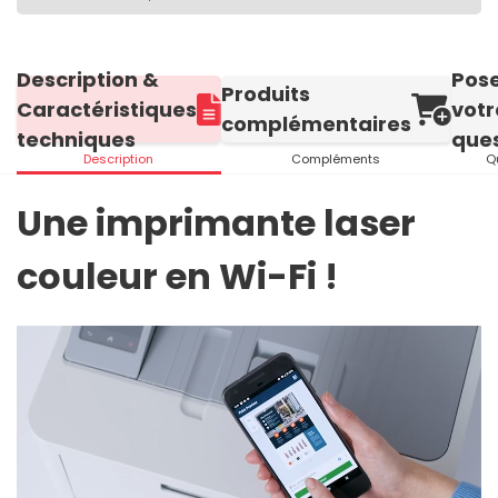
Description &
Pos
Produits
Caractéristiques
votr
complémentaires
techniques
ques
Description
Compléments
Q
Une imprimante laser
couleur en Wi-Fi !