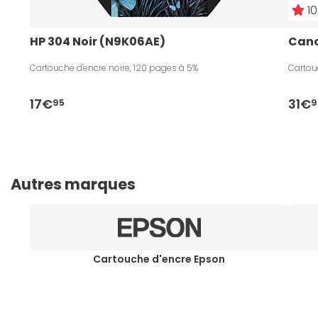
10
HP 304 Noir (N9K06AE)
Cano
Cartouche d'encre noire, 120 pages à 5%
Cartou
17€
31€
95
9
Autres marques
Cartouche d'encre Epson