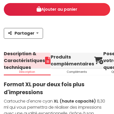
Ajouter au panier
Partager
Description &
Pos
Produits
Caractéristiques
votr
complémentaires
techniques
ques
Description
Compléments
Q
Format XL pour deux fois plus
d'impressions
Cartouche d'encre cyan
XL (haute capacité)
8,30
ml qui vous permettra de réaliser des impressions
avec une qualité exceptionnelle. Grâce à son