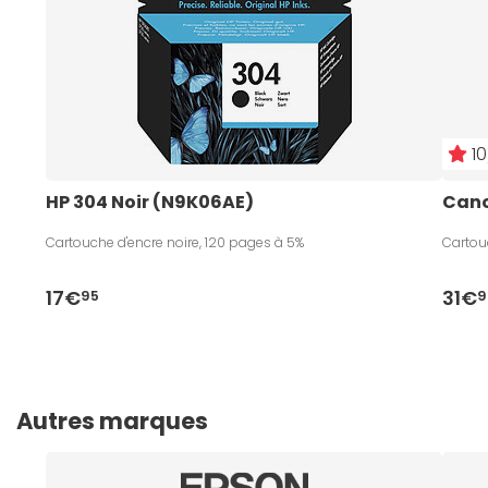
10
HP 304 Noir (N9K06AE)
Cano
Cartouche d'encre noire, 120 pages à 5%
Cartou
17€
31€
95
9
Autres marques