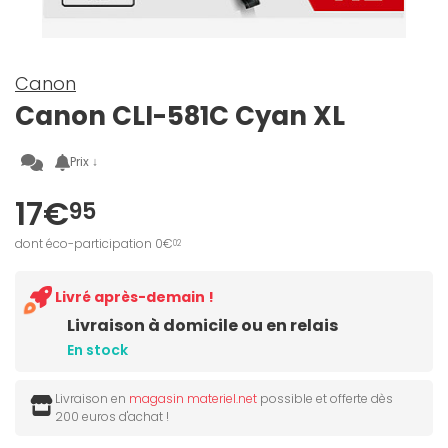
Canon
Canon CLI-581C Cyan XL
Prix ↓
17€
95
dont éco-participation 0€
02
Livré après-demain !
Livraison à domicile ou en relais
En stock
Livraison en
magasin materiel.net
possible et offerte dès
200 euros d'achat !