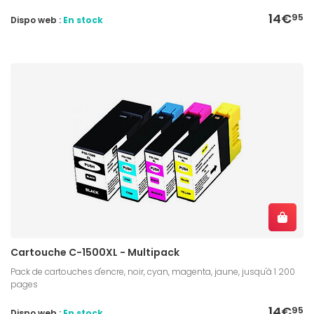
14€
95
Dispo web :
En stock
Cartouche C-1500XL - Multipack
Pack de cartouches d'encre, noir, cyan, magenta, jaune, jusqu'à 1 200
pages
14€
95
Dispo web :
En stock