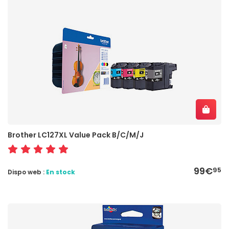
Brother LC127XL Value Pack B/C/M/J
99€
95
Dispo web :
En stock