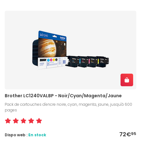
Brother LC1240VALBP - Noir/Cyan/Magenta/Jaune
Pack de cartouches d'encre noire, cyan, magenta, jaune, jusqu'à 600
pages
72€
95
Dispo web :
En stock