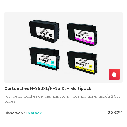
Cartouches H-950XL/H-951XL - Multipack
Pack de cartouches d'encre, noir, cyan, magenta, jaune, jusqu'à 2 500
pages
22€
95
Dispo web :
En stock