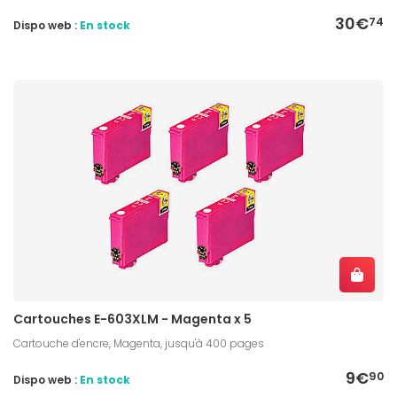
30€
74
Dispo web :
En stock
Cartouches E-603XLM - Magenta x 5
Cartouche d'encre, Magenta, jusqu'à 400 pages
9€
90
Dispo web :
En stock