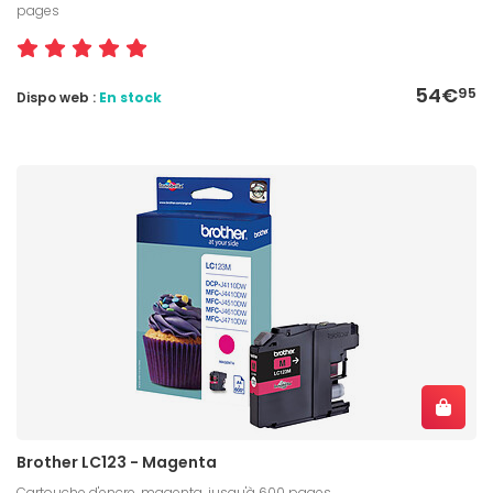
pages
54€
95
Dispo web :
En stock
Brother LC123 - Magenta
Cartouche d'encre, magenta, jusqu'à 600 pages