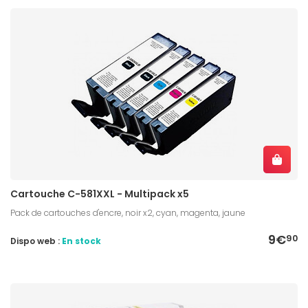
Cartouche C-581XXL - Multipack x5
Pack de cartouches d'encre, noir x2, cyan, magenta, jaune
9€
90
Dispo web :
En stock