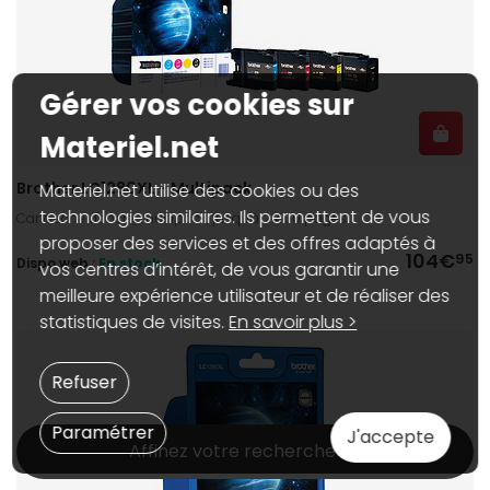
Gérer vos cookies sur
Materiel.net
Brother LC1280XL - Multipack
Materiel.net utilise des cookies ou des
technologies similaires. Ils permettent de vous
Cartouche d'encre, multipack, jusqu'à 2 400 pages
proposer des services et des offres adaptés à
104€
95
Dispo web :
En stock
vos centres d’intérêt, de vous garantir une
meilleure expérience utilisateur et de réaliser des
statistiques de visites.
En savoir plus >
Refuser
Paramétrer
J'accepte
Affinez votre recherche