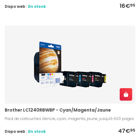
16€
95
Dispo web :
En stock
Brother LC1240RBWBP - Cyan/Magenta/Jaune
Pack de cartouches d'encre, cyan, magenta, jaune, jusqu'à 600 pages
47€
95
Dispo web :
En stock