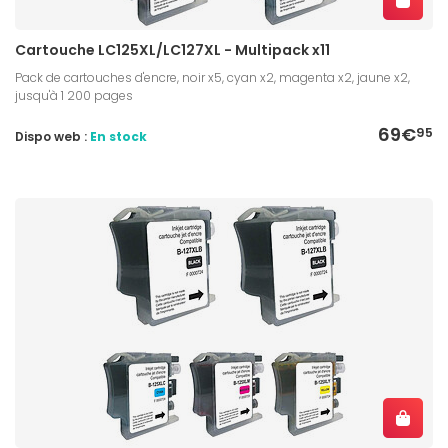
Cartouche LC125XL/LC127XL - Multipack x11
Pack de cartouches d'encre, noir x5, cyan x2, magenta x2, jaune x2,
jusqu'à 1 200 pages
69€
95
Dispo web :
En stock