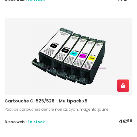
Cartouche C-525/526 - Multipack x5
Pack de cartouches d'encre noir x2, cyan, magenta, jaune
4€
96
Dispo web :
En stock