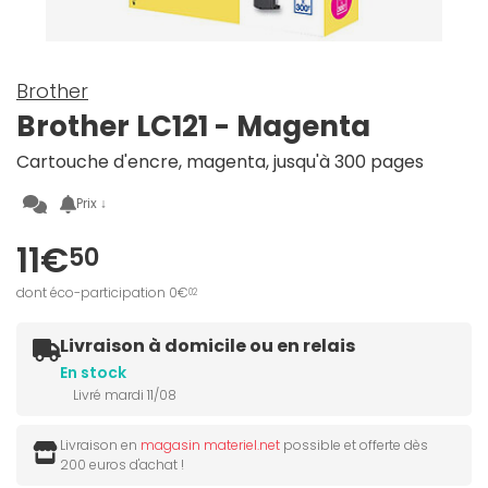
Brother
Brother LC121 - Magenta
Cartouche d'encre, magenta, jusqu'à 300 pages
Prix ↓
11€
50
dont éco-participation 0€
02
Livraison à domicile ou en relais
En stock
Livré mardi 11/08
Livraison en
magasin materiel.net
possible et offerte dès
200 euros d'achat !