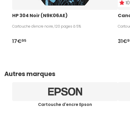
10
HP 304 Noir (N9K06AE)
Cano
Cartouche d'encre noire, 120 pages à 5%
Cartou
17€
31€
95
9
Autres marques
Cartouche d'encre Epson