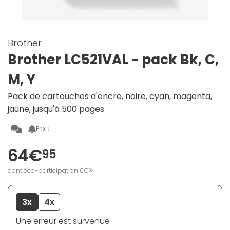
Brother
Brother LC521VAL - pack Bk, C,
M, Y
Pack de cartouches d'encre, noire, cyan, magenta,
jaune, jusqu'à 500 pages
Prix ↓
64€
95
dont éco-participation 0€
05
3x
4x
Une erreur est survenue