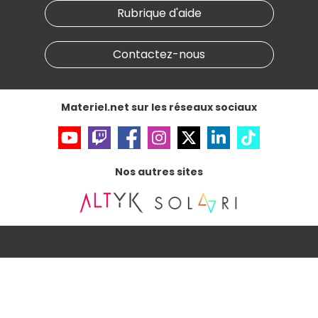
Nos marques
Materiel.net recrute
Rubrique d'aide
Conditions générales de vente
Notre programme d'affiliation
Marketplace
Partenariat & Sponsoring
Informations légales
Contactez-nous
Données personnelles
et
cookies
Gérer vos cookies
Accessibilité : non conforme
Materiel.net sur les réseaux sociaux
Nos autres sites