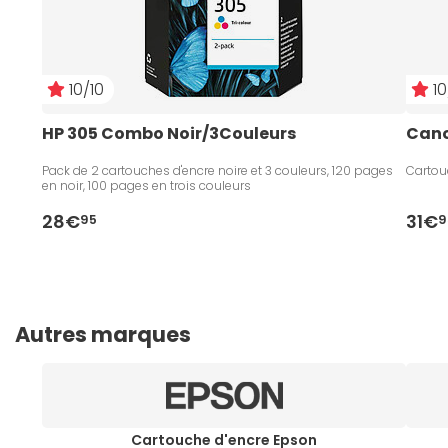
10/10
10
HP 305 Combo Noir/3Couleurs
Cano
Pack de 2 cartouches d'encre noire et 3 couleurs, 120 pages
Cartou
en noir, 100 pages en trois couleurs
28€
31€
95
9
Autres marques
Cartouche d'encre Epson