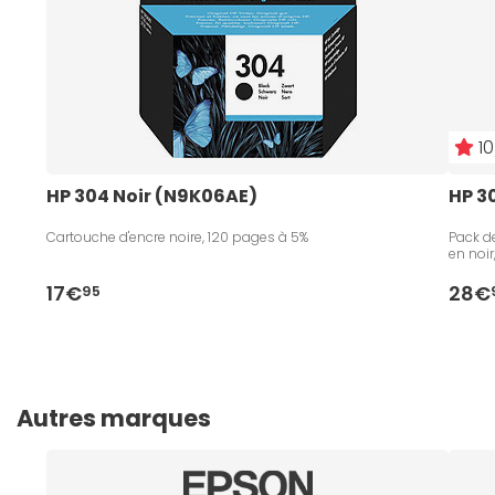
10
HP 304 Noir (N9K06AE)
HP 3
Cartouche d'encre noire, 120 pages à 5%
Pack de
en noir
17€
28€
95
Autres marques