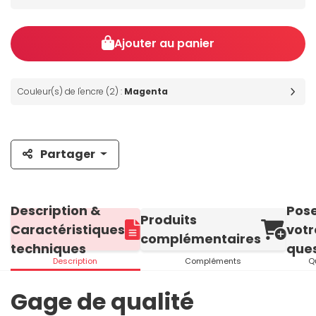
Ajouter au panier
Couleur(s) de l'encre (2) :
Magenta
Partager
Description &
Pos
Produits
Caractéristiques
votr
complémentaires
techniques
ques
Description
Compléments
Q
Gage de qualité