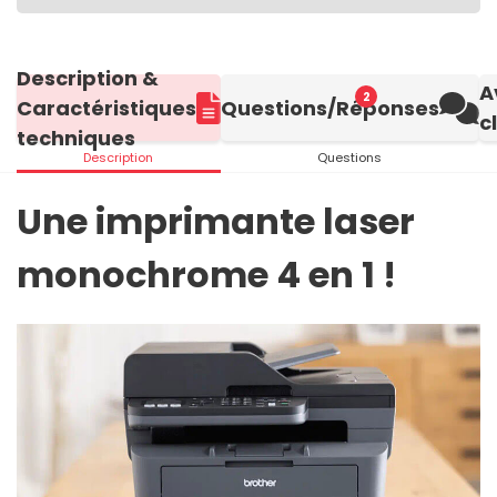
Description &
A
2
Caractéristiques
Questions/Réponses
c
techniques
Description
Questions
Une imprimante laser
monochrome 4 en 1 !