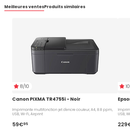
Meilleures ventes
Produits similaires
8/10
10
Canon PIXMA TR4755i - Noir
Epso
Imprimante multifonction jet d'encre couleur, A4, 8.8 ppm,
Imprim
USB, Wi-Fi, Airprint
USB, Wi-
59€
229
95