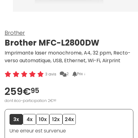
Brother
Brother MFC-L2800DW
Imprimante laser monochrome, A4, 32 ppm, Recto-
verso automatique, USB, Ethernet, Wi-Fi, Airprint
2
Prix ↓
3 avis
259€
95
dont éco-participation 2€
58
3x
4x
10x
12x
24x
Une erreur est survenue