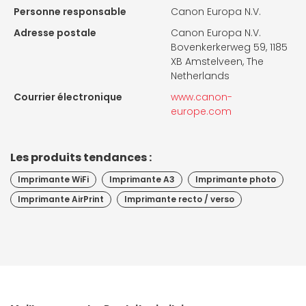
Personne responsable
Canon Europa N.V.
Adresse postale
Canon Europa N.V.
Bovenkerkerweg 59, 1185
XB Amstelveen, The
Netherlands
Courrier électronique
www.canon-
europe.com
Les produits tendances :
Imprimante WiFi
Imprimante A3
Imprimante photo
Imprimante AirPrint
Imprimante recto / verso