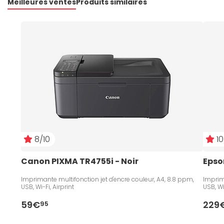
Meilleures ventes
Produits similaires
8/10
10
Canon PIXMA TR4755i - Noir
Epso
Imprimante multifonction jet d'encre couleur, A4, 8.8 ppm,
Imprim
USB, Wi-Fi, Airprint
USB, Wi-
59€
229
95