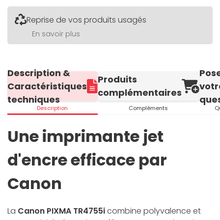
Reprise de vos produits usagés
En savoir plus
Description &
Pos
Produits
Caractéristiques
votr
complémentaires
techniques
ques
Description
Compléments
Q
Une imprimante jet
d'encre efficace par
Canon
La
Canon PIXMA TR4755i
combine polyvalence et