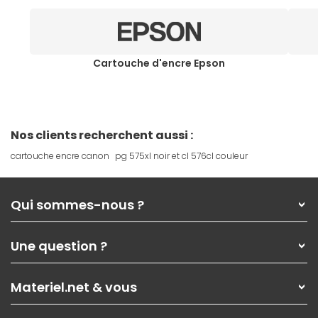
Cartouche d'encre Epson
Nos clients recherchent aussi :
cartouche encre canon
pg 575xl noir et cl 576cl couleur
Qui sommes-nous ?
Qui sommes-nous ?
Une question ?
Nos services
Les magasins Materiel.net
Rubrique d'aide / FAQ
Nos solutions pour les pros
Materiel.net & vous
Paiement, livraison
Contactez-nous
Garanties
,
Pack Zen