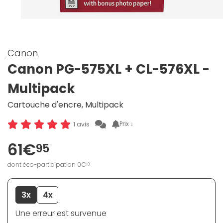
Canon
Canon PG-575XL + CL-576XL -
Multipack
Cartouche d'encre, Multipack
Prix ↓
1 avis
61€
95
dont éco-participation 0€
10
3x
4x
Une erreur est survenue