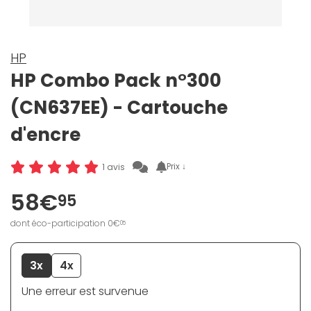
HP
HP Combo Pack n°300
(CN637EE) - Cartouche
d'encre
Prix ↓
1 avis
58€
95
dont éco-participation 0€
05
3x
4x
Une erreur est survenue