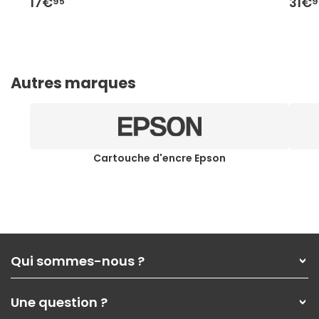
17€
31€
95
9
Autres marques
Cartouche d'encre Epson
Qui sommes-nous ?
Qui sommes-nous ?
Une question ?
Nos services