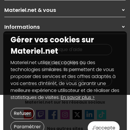
Les magasins Materiel.net
Rubrique d'aide / FAQ
Nos solutions pour les pros
Materiel.net & vous
Paiement, livraison
Contactez-nous
Garanties
,
Pack Zen
On répare votre PC portable
SAV, demander un retour
Informations
On rachète votre carte graphique
Informations
PC sur mesure : Votre RDV personnalisé
Guides d'achats et tutoriels
Gérer vos cookies sur
Plan du site
Notre démarche écologique
Nos marques
Materiel.net recrute
Materiel.net
Rubrique d'aide
Conditions générales de vente
Notre programme d'affiliation
Marketplace
Partenariat & Sponsoring
02 40 92 91 91
Materiel.net utilise des cookies ou des
Informations légales
technologies similaires. Ils permettent de vous
(numéro non surtaxé)
Données personnelles
et
cookies
proposer des services et des offres adaptés à
Gérer vos cookies
Contactez-nous
Accessibilité : non conforme
vos centres d’intérêt, de vous garantir une
meilleure expérience utilisateur et de réaliser des
statistiques de visites.
En savoir plus >
Materiel.net sur les réseaux sociaux
Refuser
Paramétrer
J'accepte
Nos autres sites