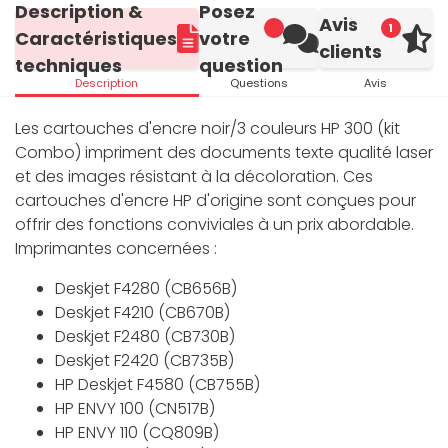
Description &
Posez
Avis
1
Caractéristiques
votre
clients
techniques
question
Description
Questions
Avis
Les cartouches d'encre noir/3 couleurs HP 300 (kit
Combo) impriment des documents texte qualité laser
et des images résistant à la décoloration. Ces
cartouches d'encre HP d'origine sont conçues pour
offrir des fonctions conviviales à un prix abordable.
Imprimantes concernées :
Deskjet F4280 (CB656B)
Deskjet F4210 (CB670B)
Deskjet F2480 (CB730B)
Deskjet F2420 (CB735B)
HP Deskjet F4580 (CB755B)
HP ENVY 100 (CN517B)
HP ENVY 110 (CQ809B)