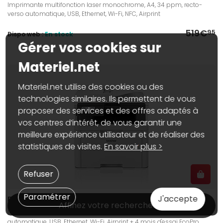
Imprimante multifonction laser monochrome, A4, 34 ppm, recto-
verso automatique, USB, Ethernet, Wi-Fi, NFC, Airprint
519€
95
Dispo web :
En stock
Gérer vos cookies sur
Materiel.net
Materiel.net utilise des cookies ou des
technologies similaires. Ils permettent de vous
proposer des services et des offres adaptés à
vos centres d’intérêt, de vous garantir une
meilleure expérience utilisateur et de réaliser des
statistiques de visites.
En savoir plus >
Refuser
Paramétrer
J'accepte
Brother MFC-L3740CDWE
Affinez votre recherche
Imprimante multifonction laser couleur, A4, 18 ppm, recto-verso
automatique, USB, Ethernet, Wi-Fi, Airprint + 4 mois d'essai EcoPro