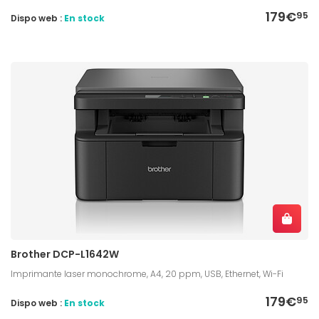
179€
95
Dispo web :
En stock
Brother DCP-L1642W
Imprimante laser monochrome, A4, 20 ppm, USB, Ethernet, Wi-Fi
179€
95
Dispo web :
En stock