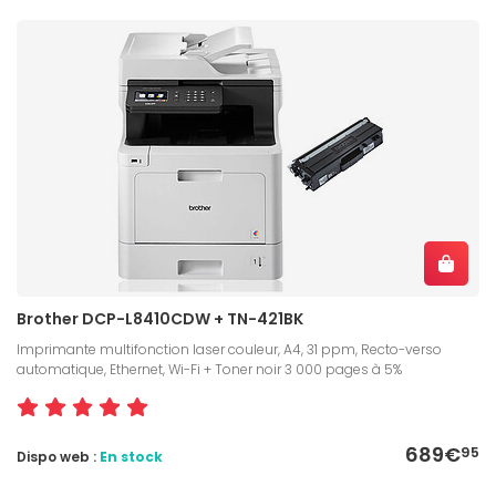
Brother DCP-L8410CDW + TN-421BK
Imprimante multifonction laser couleur, A4, 31 ppm, Recto-verso
automatique, Ethernet, Wi-Fi + Toner noir 3 000 pages à 5%
689€
95
Dispo web :
En stock