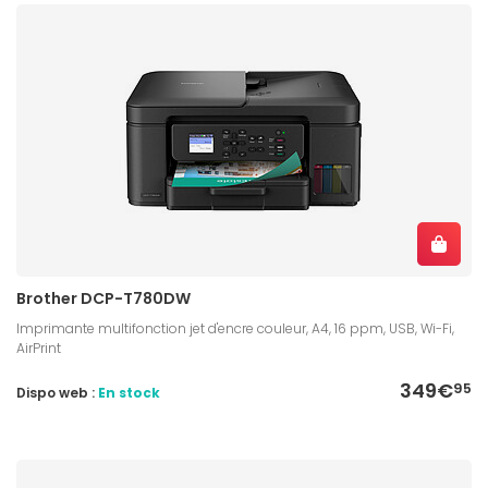
Brother DCP-T780DW
Imprimante multifonction jet d'encre couleur, A4, 16 ppm, USB, Wi-Fi,
AirPrint
349€
95
Dispo web :
En stock