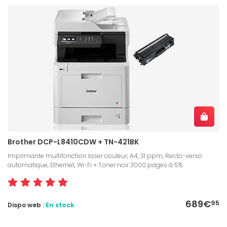
Brother DCP-L8410CDW + TN-421BK
Imprimante multifonction laser couleur, A4, 31 ppm, Recto-verso
automatique, Ethernet, Wi-Fi + Toner noir 3000 pages à 5%
689€
95
Dispo web :
En stock