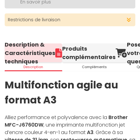
En savoir plus
Restrictions de livraison
Description &
Pos
Produits
Caractéristiques
votr
complémentaires
techniques
ques
Description
Compléments
Q
Multifonction agile au
format A3
Alliez performance et polyvalence avec la
Brother
MFC-J6760DW
, une imprimante multifonction jet
d’encre couleur 4-en-1 au format
A3
. Grâce à sa
vitesse de 31 ipm
, son
recto-verso automatique
, sa