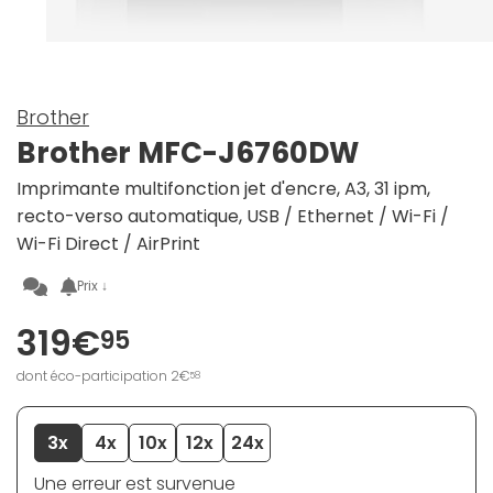
Brother
Brother MFC-J6760DW
Imprimante multifonction jet d'encre, A3, 31 ipm,
recto-verso automatique, USB / Ethernet / Wi-Fi /
Wi-Fi Direct / AirPrint
Prix ↓
319€
95
dont éco-participation 2€
58
3x
4x
10x
12x
24x
Une erreur est survenue