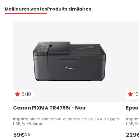
Meilleures ventes
Produits similaires
8/10
10
Canon PIXMA TR4755i - Noir
Epso
Imprimante multifonction jet d'encre couleur, A4, 8.8 ppm,
Imprim
USB, Wi-Fi, Airprint
USB, Wi-
59€
229
95