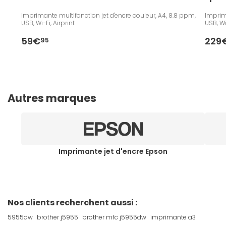
Imprimante multifonction jet d'encre couleur, A4, 8.8 ppm,
Imprim
USB, Wi-Fi, Airprint
USB, Wi-
59€
229
95
Autres marques
Imprimante jet d'encre Epson
Nos clients recherchent aussi :
5955dw
brother j5955
brother mfc j5955dw
imprimante a3