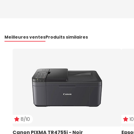
Meilleures ventes
Produits similaires
8/10
10
Canon PIXMA TR4755i - Noir
Epso