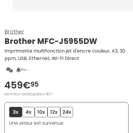
Brother
Brother MFC-J5955DW
Imprimante multifonction jet d'encre couleur, A3, 30
ppm, USB, Ethernet, Wi-Fi Direct
Prix ↓
459€
95
dont éco-participation 1€
03
3x
4x
10x
12x
24x
Une erreur est survenue