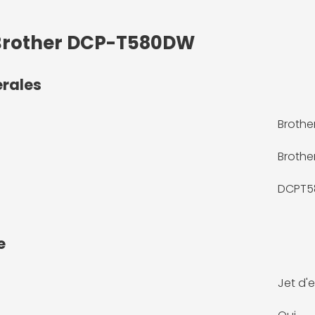
: Brother DCP-T580DW
érales
Broth
Brothe
DCPT5
e
Jet d'