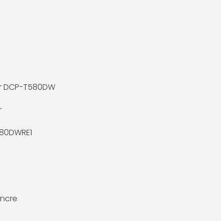
er DCP-T580DW
r
80DWRE1
encre