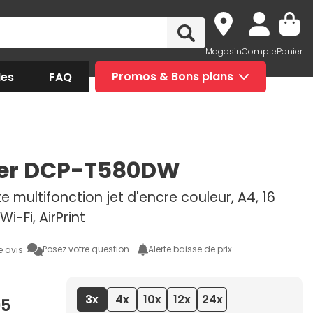
Magasin
Compte
Panier
des
FAQ
Promos & Bons plans
her DCP-T580DW
 multifonction jet d'encre couleur, A4, 16
i-Fi, AirPrint
Posez votre question
Alerte baisse de prix
e avis
3x
4x
10x
12x
24x
95