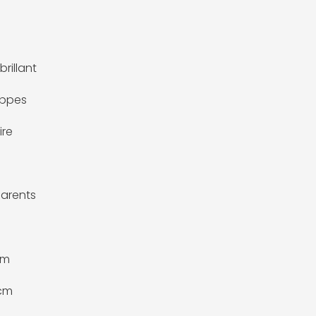
brillant
oppes
ire
arents
cm
 cm