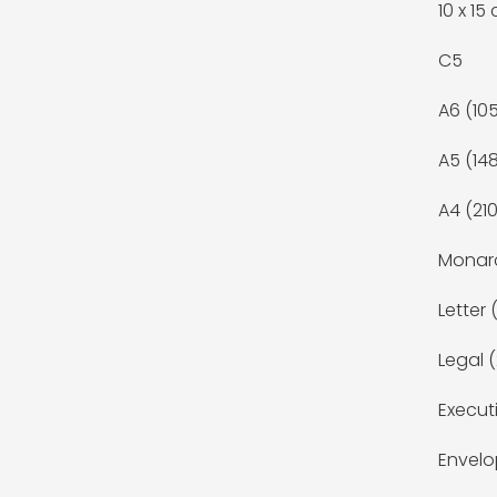
10 x 15
C5
A6 (10
A5 (14
A4 (21
Monar
Letter
Legal 
Execut
Envel