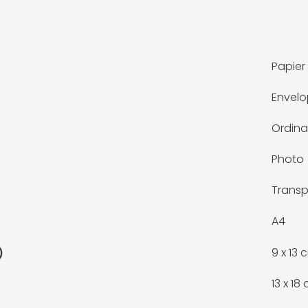
Papier 
Envel
Ordina
Photo
Transp
A4
9 x 13 
)
13 x 18