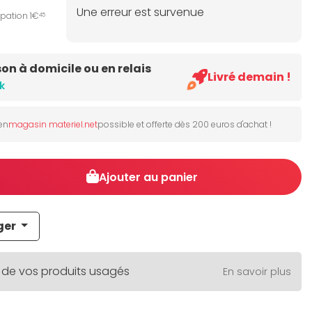
Une erreur est survenue
ipation 1€
45
son à domicile ou en relais
Livré demain !
k
 en
magasin materiel.net
possible et offerte dès 200 euros d'achat !
Ajouter au panier
ger
 de vos produits usagés
En savoir plus