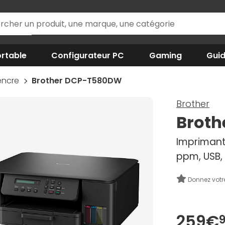
rtable
Configurateur PC
Gaming
Gui
'encre
Brother DCP-T580DW
Brother
Brot
Imprimante
ppm, USB, W
Donnez votr
259€