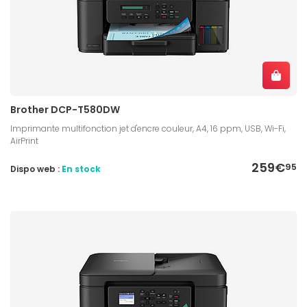
Brother DCP-T580DW
Imprimante multifonction jet d'encre couleur, A4, 16 ppm, USB, Wi-Fi,
AirPrint
259€
95
Dispo web :
En stock