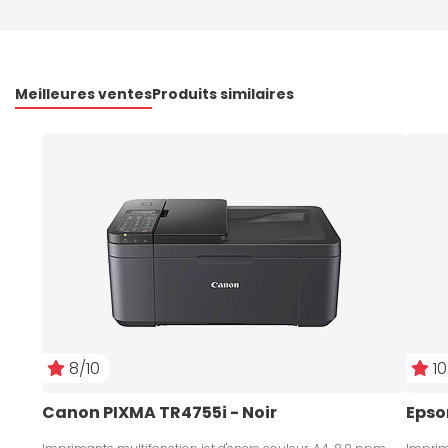
Meilleures ventes
Produits similaires
8/10
10
Canon PIXMA TR4755i - Noir
Epso