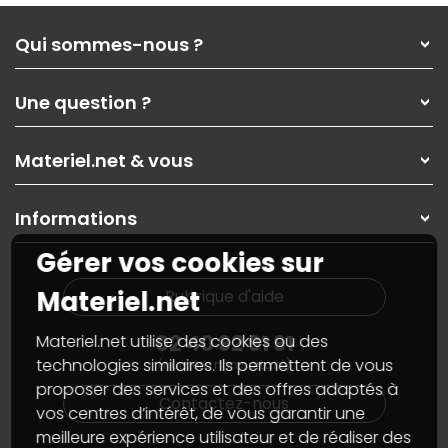
Qui sommes-nous ?
Qui sommes-nous ?
Une question ?
Nos services
Les magasins Materiel.net
Rubrique d'aide / FAQ
Nos solutions pour les pros
Materiel.net & vous
Paiement, livraison
Contactez-nous
Garanties
,
Pack Zen
On répare votre PC portable
SAV, demander un retour
Informations
On rachète votre carte graphique
Informations
PC sur mesure : Votre RDV personnalisé
Guides d'achats et tutoriels
Gérer vos cookies sur
Plan du site
Notre démarche écologique
Nos marques
Materiel.net recrute
Materiel.net
Rubrique d'aide
Conditions générales de vente
Notre programme d'affiliation
Marketplace
Partenariat & Sponsoring
02 40 92 91 91
Materiel.net utilise des cookies ou des
Informations légales
technologies similaires. Ils permettent de vous
(numéro non surtaxé)
Données personnelles
et
cookies
proposer des services et des offres adaptés à
Gérer vos cookies
Contactez-nous
Accessibilité : non conforme
vos centres d’intérêt, de vous garantir une
meilleure expérience utilisateur et de réaliser des