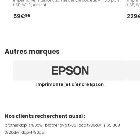
Imprimante multifonction jet d'encre couleur, A4, 8.8 ppm,
Imprim
USB, Wi-Fi, Airprint
USB, Wi-
59€
229
95
Autres marques
Imprimante jet d'encre Epson
Nos clients recherchent aussi :
brother dcp-t780dw
brother dvp t780
dcp t780dw
s1651808
t920dw
dcp-t780dw