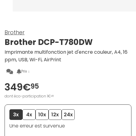
Brother
Brother DCP-T780DW
Imprimante multifonction jet d'encre couleur, A4, 16
ppm, USB, Wi-Fi, AirPrint
Prix ↓
349€
95
dont éco-participation 1€
45
3x
4x
10x
12x
24x
Une erreur est survenue