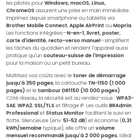
les pilotes pour
Windows, macOS, Linux,
ChromeOS
assurent une prise en main immédiate.
Imprimez depuis smartphone ou tablette via
Brother Mobile Connect
,
Apple AirPrint
ou
Mopria
.
Les fonctions intégrées—
N-en-1, livret, poster,
carte d'identité, recto-verso manuel
—simplifient
les tâches du quotidien et rendent l'appareil aussi
pratique qu'un
couteau-suisse de l'impression
pour la maison ou un petit bureau.
Maîtrisez vos coûts avec le
toner de démarrage
jusqu'à 350 pages
, la cartouche
TN-1150 (1 000
pages)
et le
tambour DR1150 (10 000 pages)
.
Côté réseau, la sécurité est au rendez-vous :
WPA3-
SAE
,
WPA2
,
SSL/TLS
et filtrage IP. Les outils
BRAdmin
Professional
et
Status Monitor
facilitent le suivi en
flotte. Silencieuse (env.
51-52 dB
) et économe (
0,31
kWh/semaine
typique), elle offre un
volume
mensuel recommandé jusqu'à 2 000 pages
, idéal