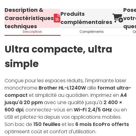
Description &
Pos
Produits
Caractéristiques
votr
complémentaires
techniques
ques
Description
Compléments
Q
Ultra compacte, ultra
simple
Conçue pour les espaces réduits, l'imprimante laser
monochrome
Brother HL-L1240W
allie
format ultra-
compact
et simplicité au quotidien. Imprimez en
A4
jusqu'à 20 ppm
avec une qualité jusqu'à
2 400 ×
600 dpi
, connectez-vous en
Wi-Fi 2,4/5 GHz
ou en
USB et pilotez-la depuis vos applications mobiles.
Son bac de
150 feuilles
et les
6 mois EcoPro offerts
optimisent coût et confort d'utilisation.