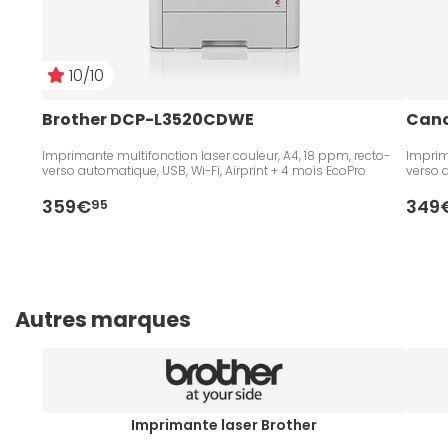
10/10
Brother DCP-L3520CDWE
Cano
Imprimante multifonction laser couleur, A4, 18 ppm, recto-
Imprim
verso automatique, USB, Wi-Fi, Airprint + 4 mois EcoPro
verso a
359€
349
95
Autres marques
Imprimante laser Brother