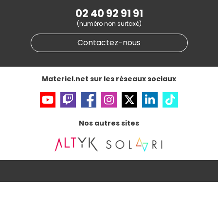
Marketplace
Partenariat & Sponsoring
02 40 92 91 91
Informations légales
(numéro non surtaxé)
Données personnelles
et
cookies
Gérer vos cookies
Contactez-nous
Accessibilité : non conforme
Materiel.net sur les réseaux sociaux
Nos autres sites