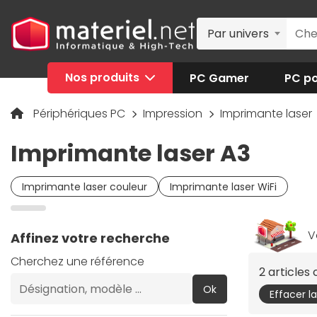
Par univers
Nos produits
PC Gamer
PC po
Périphériques PC
Impression
Imprimante laser
Imprimante laser A3
Imprimante laser couleur
Imprimante laser WiFi
V
Affinez votre recherche
Cherchez une référence
2 articles
Ok
Effacer l