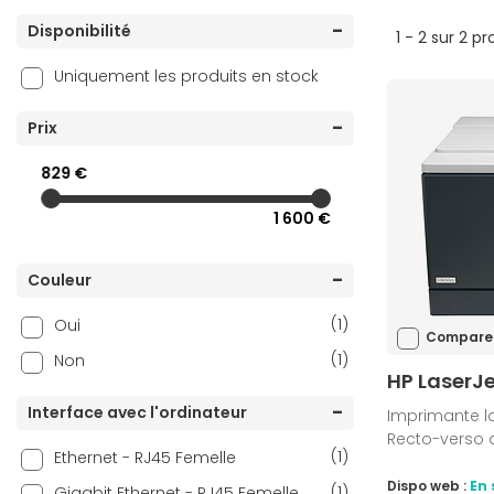
Disponibilité
1 - 2 sur 2 pr
Uniquement les produits en stock
Prix
829 €
1 600 €
Couleur
(1)
Oui
Compare
(1)
Non
HP LaserJ
Interface avec l'ordinateur
Imprimante las
Recto-verso 
(1)
Ethernet - RJ45 Femelle
Dispo web :
En 
(1)
Gigabit Ethernet - RJ45 Femelle