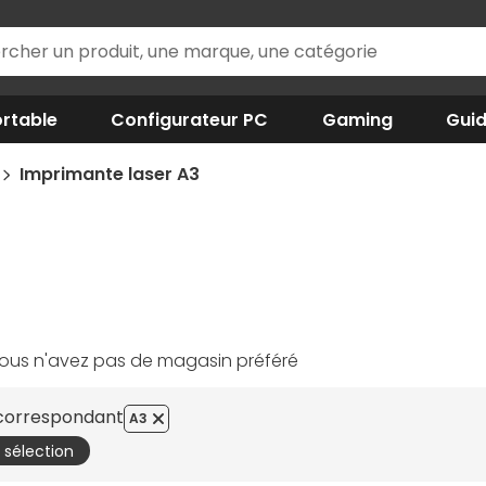
rtable
Configurateur PC
Gaming
Gui
Imprimante laser A3
ous n'avez pas de magasin préféré
 correspondant
A3
a sélection