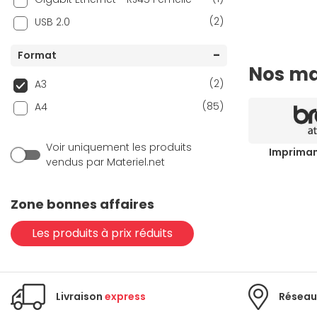
(2)
USB 2.0
Format
Nos ma
(2)
A3
(85)
A4
Voir uniquement les produits
Impriman
vendus par Materiel.net
Zone bonnes affaires
Les produits à prix réduits
Livraison
express
Réseau