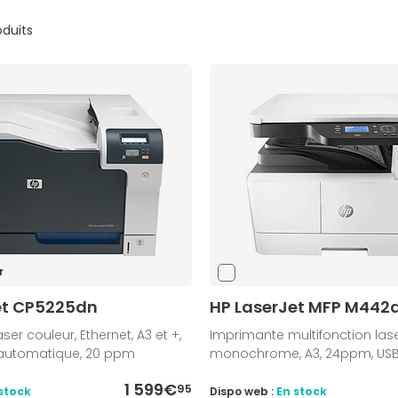
oduits
r
et CP5225dn
HP LaserJet MFP M442
er couleur, Ethernet, A3 et +,
Imprimante multifonction las
automatique, 20 ppm
monochrome, A3, 24ppm, USB,
1 599€
95
stock
Dispo web :
En stock