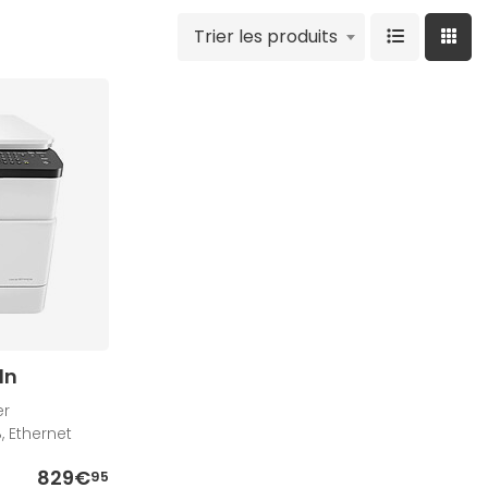
Trier les produits
dn
er
 Ethernet
829€
95