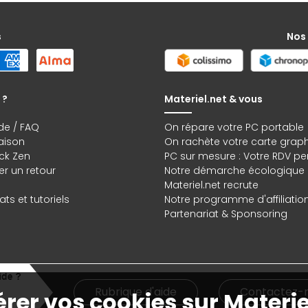
s
Nos
 ?
Materiel.net & vous
de / FAQ
On répare votre PC portable
raison
On rachète votre carte grap
ck Zen
PC sur mesure : Votre RDV pe
r un retour
Notre démarche écologique
Materiel.net recrute
ts et tutoriels
Notre programme d'affiliatio
Partenariat & Sponsoring
Rubrique d'aide
Contactez-
rer vos cookies sur Materie