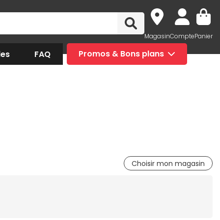
Magasin
Compte
Panier
des
FAQ
Promos & Bons plans
Choisir mon magasin