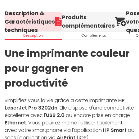
Description &
Pos
Produits
Caractéristiques
votr
complémentaires
techniques
ques
Description
Compléments
Q
Une imprimante couleur
pour gagner en
productivité
Simplifiez vous la vie grâce à cette imprimante
HP
LaserJet Pro 3202dn
. Elle dispose d'une connectivité
excellente avec l'
USB 2.0
ou encore prise en charge
Ethernet
. Vous pourrez même l'utiliser facilement
avec votre smartphone via l'application
HP Smart
ou
sans l'application via
AirPrint
(iOS).