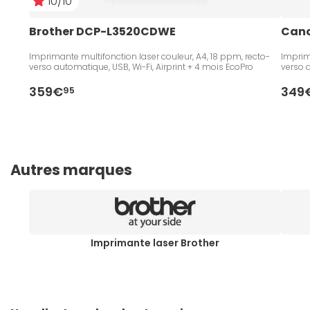
10/10
Brother DCP-L3520CDWE
Cano
Imprimante multifonction laser couleur, A4, 18 ppm, recto-
Imprim
verso automatique, USB, Wi-Fi, Airprint + 4 mois EcoPro
verso a
359€
349
95
Autres marques
Imprimante laser Brother