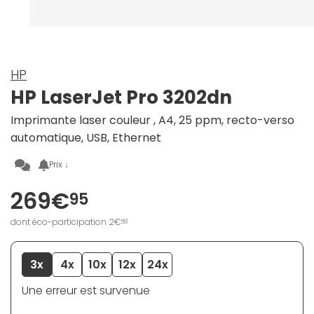
HP
HP LaserJet Pro 3202dn
Imprimante laser couleur , A4, 25 ppm, recto-verso
automatique, USB, Ethernet
Prix ↓
269€
95
dont éco-participation 2€
58
3x
4x
10x
12x
24x
Une erreur est survenue