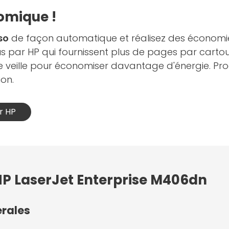
omique !
so
de façon automatique et réalisez des économies
s par HP qui fournissent plus de pages par cartou
 veille pour économiser davantage d'énergie. Prod
sion.
r HP
 HP LaserJet Enterprise M406dn
érales