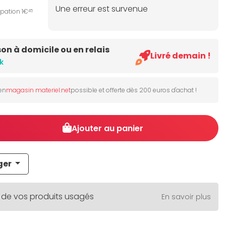
Une erreur est survenue
ipation 1€
45
son à domicile ou en relais
Livré demain !
k
 en
magasin materiel.net
possible et offerte dès 200 euros d'achat !
Ajouter au panier
ger
 de vos produits usagés
En savoir plus