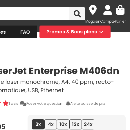
Magasin
Compte
Panier
des
FAQ
Promos & Bons plans
serJet Enterprise M406dn
e laser monochrome, A4, 40 ppm, recto-
omatique, USB, Ethernet
1 avis
Posez votre question
Alerte baisse de prix
3x
4x
10x
12x
24x
95