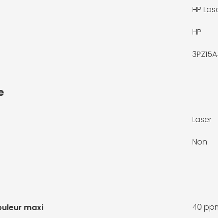
HP Las
HP
3PZ15A
e
Laser
Non
40 pp
ouleur maxi