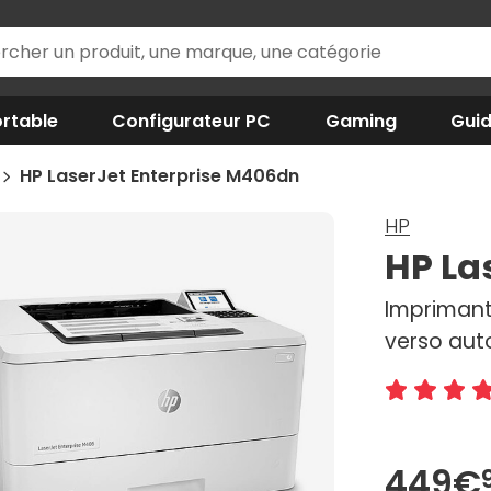
rtable
Configurateur PC
Gaming
Gui
HP LaserJet Enterprise M406dn
HP
HP La
Imprimant
verso aut
449€