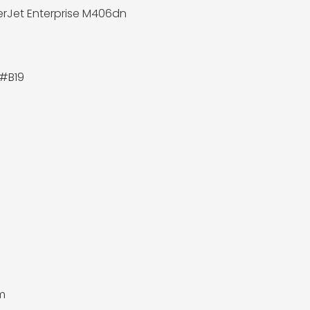
erJet Enterprise M406dn
#B19
m