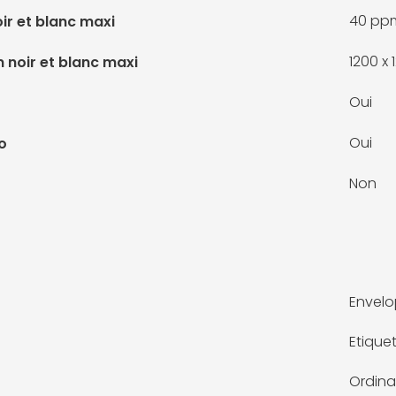
40 pp
ir et blanc maxi
1200 x 
 noir et blanc maxi
Oui
Oui
o
Non
Envel
Etique
Ordina