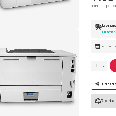
dont éco-partic
Livrai
En stoc
Livraison
Quantité
1
Parta
Reprise