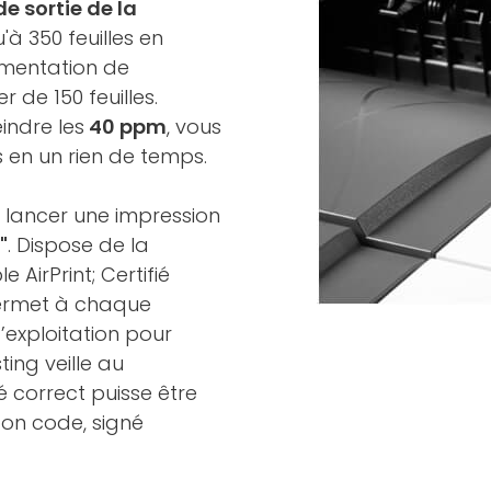
e sortie de la
'à 350 feuilles en
limentation de
r de 150 feuilles.
indre les
40 ppm
, vous
 en un rien de temps.
 lancer une impression
"
. Dispose de la
 AirPrint; Certifié
rmet à chaque
’exploitation pour
ting veille au
 correct puisse être
bon code, signé