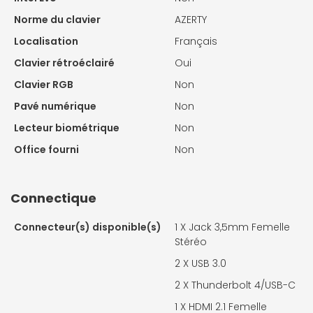
Norme du clavier
AZERTY
Localisation
Français
Clavier rétroéclairé
Oui
Clavier RGB
Non
Pavé numérique
Non
Lecteur biométrique
Non
Office fourni
Non
Connectique
Connecteur(s) disponible(s)
1 X
Jack 3,5mm Femelle
Stéréo
2 X
USB 3.0
2 X
Thunderbolt 4/USB-C
1 X
HDMI 2.1 Femelle