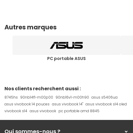
Autres marques
PC portable ASUS
Nos clients recherchent aussi :
8745hs
90nb14f1-m00p00
90nb16v1-m00h90
asus s5406ua
asus vivobook 14 pouces
asus vivobook 14"
asus vivobook s14 oled
vivobook s14
asus vivobook
pc portable amd 8845
Qui sommes-nous ?