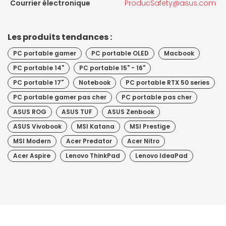
Courrier électronique
ProducSafety@asus.com
Les produits tendances :
PC portable gamer
PC portable OLED
Macbook
PC portable 14"
PC portable 15" - 16"
PC portable 17"
Notebook
PC portable RTX 50 series
PC portable gamer pas cher
PC portable pas cher
ASUS ROG
ASUS TUF
ASUS Zenbook
ASUS Vivobook
MSI Katana
MSI Prestige
MSI Modern
Acer Predator
Acer Nitro
Acer Aspire
Lenovo ThinkPad
Lenovo IdeaPad