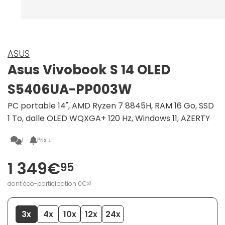
ASUS
Asus Vivobook S 14 OLED
S5406UA-PP003W
PC portable 14", AMD Ryzen 7 8845H, RAM 16 Go, SSD
1 To, dalle OLED WQXGA+ 120 Hz, Windows 11, AZERTY
1
Prix ↓
1 349€
95
dont éco-participation 0€
50
3x
4x
10x
12x
24x