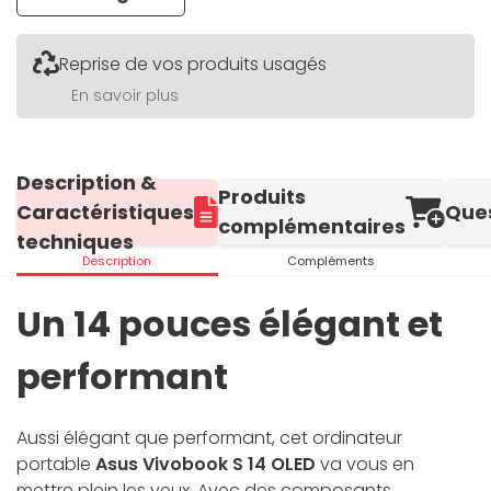
Reprise de vos produits usagés
En savoir plus
Description &
Produits
Caractéristiques
Que
complémentaires
techniques
Description
Compléments
Un 14 pouces élégant et
performant
Aussi élégant que performant, cet ordinateur
portable
Asus Vivobook S 14 OLED
va vous en
mettre plein les yeux. Avec des composants