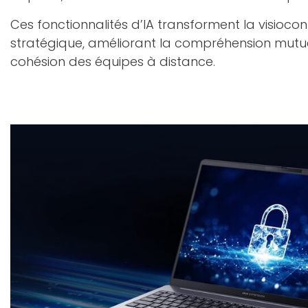
Ces fonctionnalités d’IA transforment la visiocon
stratégique, améliorant la compréhension mutuel
cohésion des équipes à distance.