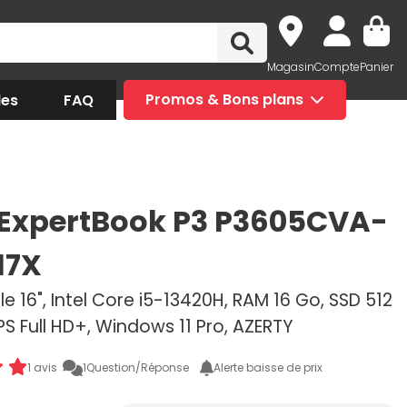
Magasin
Compte
Panier
des
FAQ
Promos & Bons plans
ExpertBook P3 P3605CVA-
17X
e 16", Intel Core i5-13420H, RAM 16 Go, SSD 512
IPS Full HD+, Windows 11 Pro, AZERTY
1 avis
1
Question/Réponse
Alerte baisse de prix