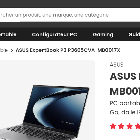
rtable
Configurateur PC
Gaming
Gui
able
ASUS ExpertBook P3 P3605CVA-MB0017X
ASUS
ASUS 
MB00
PC portabl
Go, dalle 