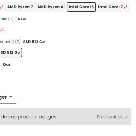
AMD Ryzen 7
AMD Ryzen AI
Intel Core i5
Intel Core i7
oire (2) :
16 Go
sque(s) (2) :
SSD 512 Go
SSD 512 Go
 :
Oui
ger
 de vos produits usagés
En savoir plus