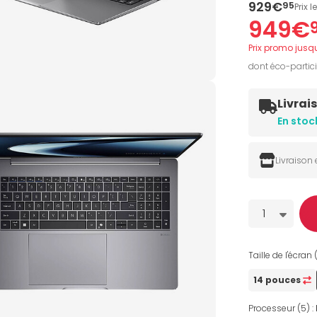
929€
95
Prix 
949€
Prix promo jusq
dont éco-partic
Livrai
En stoc
Livraison
Quantité
1
Taille de l'écran 
14 pouces
Processeur (5) :