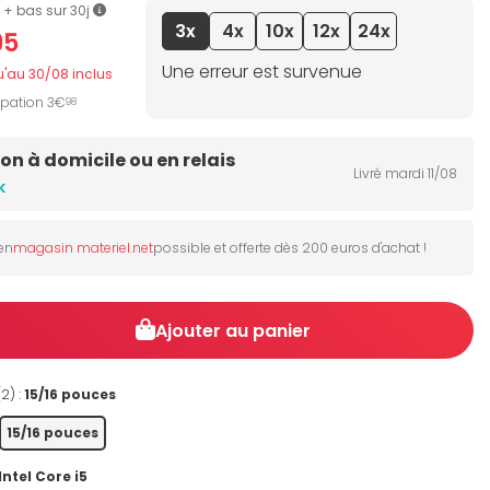
le + bas sur 30j
3x
4x
10x
12x
24x
95
Une erreur est survenue
u'au 30/08 inclus
ipation 3€
98
son à domicile ou en relais
Livré mardi 11/08
k
 en
magasin materiel.net
possible et offerte dès 200 euros d'achat !
Ajouter au panier
(2) :
15/16 pouces
15/16 pouces
Intel Core i5