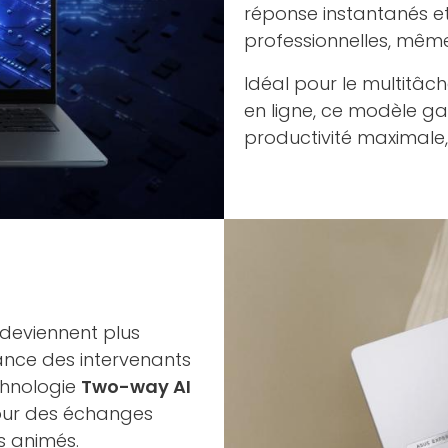
réponse instantanés et
professionnelles, mêm
Idéal pour le multitâc
en ligne, ce modèle ga
productivité maximale,
s deviennent plus
sance des intervenants
chnologie
Two-way AI
our des échanges
s animés.