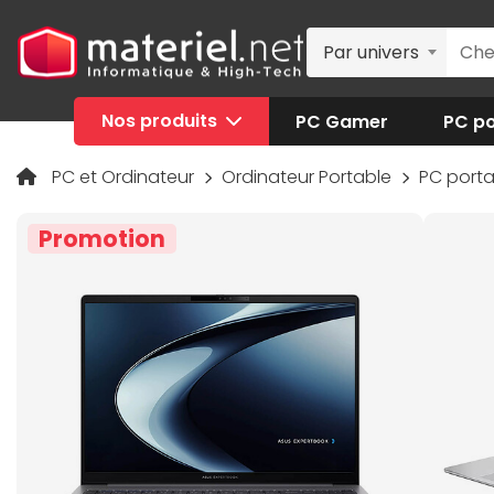
Par univers
Nos produits
PC Gamer
PC po
PC et Ordinateur
Ordinateur Portable
PC port
Promotion