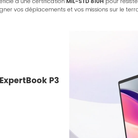
icie d’une certification
MIL-STD 810H
pour résiste
gner vos déplacements et vos missions sur le terra
 ExpertBook P3