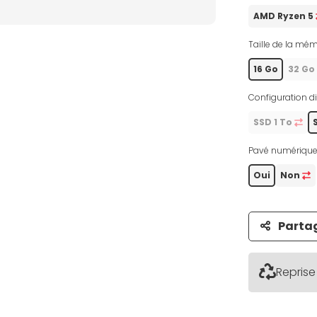
AMD Ryzen 5
Taille de la mém
16 Go
32 Go
Configuration di
SSD 1 To
Pavé numérique
Oui
Non
Parta
Reprise