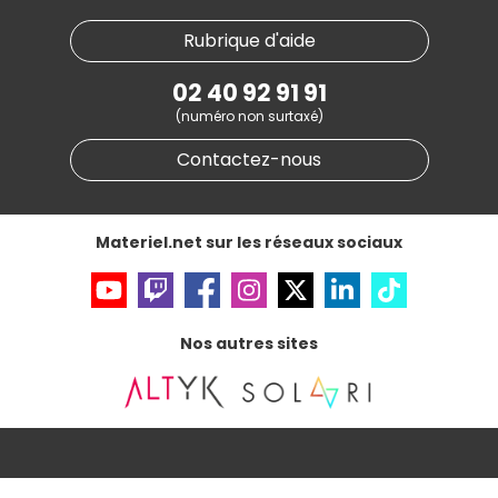
Plan du site
Notre démarche écologique
Nos marques
Materiel.net recrute
Rubrique d'aide
Conditions générales de vente
Notre programme d'affiliation
Marketplace
Partenariat & Sponsoring
02 40 92 91 91
Informations légales
(numéro non surtaxé)
Données personnelles
et
cookies
Gérer vos cookies
Contactez-nous
Accessibilité : non conforme
Materiel.net sur les réseaux sociaux
Nos autres sites