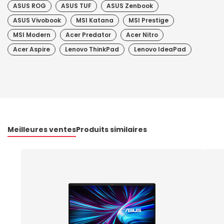
ASUS ROG
ASUS TUF
ASUS Zenbook
ASUS Vivobook
MSI Katana
MSI Prestige
MSI Modern
Acer Predator
Acer Nitro
Acer Aspire
Lenovo ThinkPad
Lenovo IdeaPad
Meilleures ventes
Produits similaires