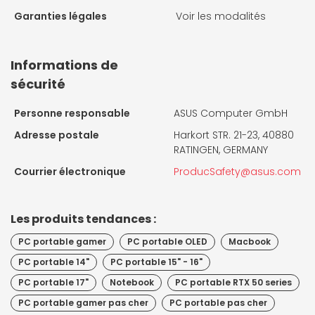
Garanties légales
Voir les modalités
Informations de
sécurité
Personne responsable
ASUS Computer GmbH
Adresse postale
Harkort STR. 21-23, 40880
RATINGEN, GERMANY
Courrier électronique
ProducSafety@asus.com
Les produits tendances :
PC portable gamer
PC portable OLED
Macbook
PC portable 14"
PC portable 15" - 16"
PC portable 17"
Notebook
PC portable RTX 50 series
PC portable gamer pas cher
PC portable pas cher