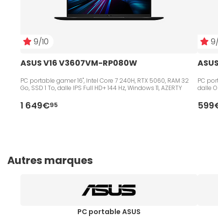
9/10
9/
ASUS V16 V3607VM-RP080W
ASUS
PC portable gamer 16", Intel Core 7 240H, RTX 5060, RAM 32
PC port
Go, SSD 1 To, dalle IPS Full HD+ 144 Hz, Windows 11, AZERTY
dalle 
1 649€
599
95
Autres marques
PC portable ASUS