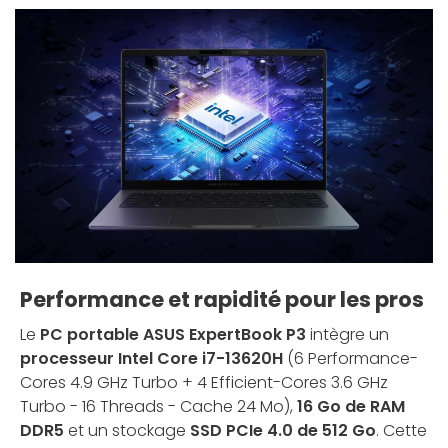
Performance et rapidité pour les pros
Le
PC portable ASUS ExpertBook P3
intègre un
processeur Intel Core i7-13620H
(6 Performance-
Cores 4.9 GHz Turbo + 4 Efficient-Cores 3.6 GHz
Turbo - 16 Threads - Cache 24 Mo),
16 Go de RAM
DDR5
et un stockage
SSD PCIe 4.0 de 512 Go
. Cette