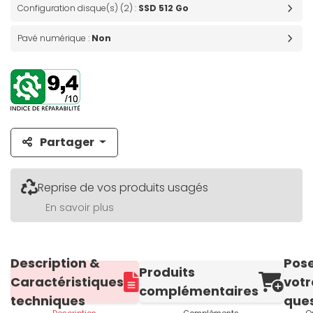
Configuration disque(s) (2) :
SSD 512 Go
Pavé numérique :
Non
Partager
Reprise de vos produits usagés
En savoir plus
Description &
Pos
Produits
Caractéristiques
votr
complémentaires
techniques
ques