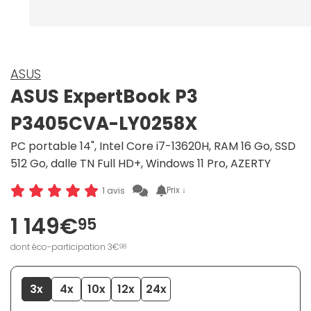
ASUS
ASUS ExpertBook P3
P3405CVA-LY0258X
PC portable 14", Intel Core i7-13620H, RAM 16 Go, SSD
512 Go, dalle TN Full HD+, Windows 11 Pro, AZERTY
Prix ↓
1 avis
1 149€
95
dont éco-participation 3€
98
3x
4x
10x
12x
24x