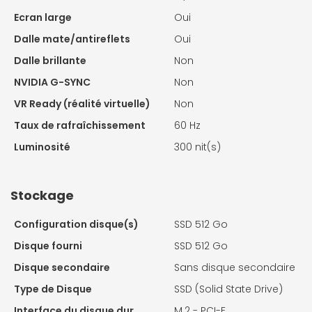
Ecran large
Oui
Dalle mate/antireflets
Oui
Dalle brillante
Non
NVIDIA G-SYNC
Non
VR Ready (réalité virtuelle)
Non
Taux de rafraîchissement
60 Hz
Luminosité
300 nit(s)
Stockage
Configuration disque(s)
SSD 512 Go
Disque fourni
SSD 512 Go
Disque secondaire
Sans disque secondaire
Type de Disque
SSD (Solid State Drive)
Interface du disque dur
M.2 - PCI-E