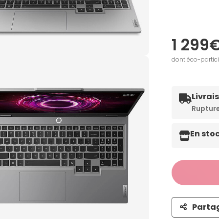
1 299
dont éco-partic
Livrai
Ruptur
En sto
Parta