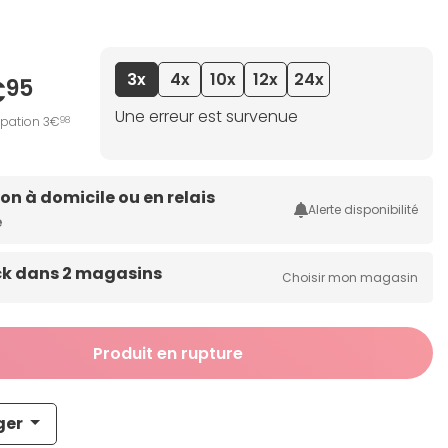
3x
4x
10x
12x
24x
€
95
Une erreur est survenue
ipation 3€
98
son à domicile ou en relais
Alerte disponibilité
e
ck dans 2 magasins
Choisir mon magasin
Produit en rupture
ger