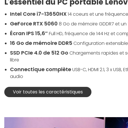
L'essentiel du PC portable Leno
Intel Core i7-13650HX
14 coeurs et une fréquenc
GeForce RTX 5060
8 Go de mémoire GDDR7 et un 
Écran IPS 15,6″
Full HD, fréquence de 144 Hz et com
16 Go de mémoire DDR5
Configuration extensible
SSD PCIe 4.0 de 512 Go
Chargements rapides et 
libre
Connectique complète
USB-C, HDMI 2.1, 3 x USB, E
audio
Voir toutes les caractéristiques