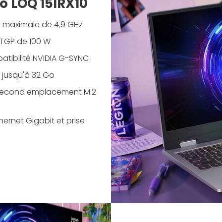
vo LOQ 15IRX10
e maximale de 4,9 GHz
TGP de 100 W
patibilité NVIDIA G-SYNC
 jusqu'à 32 Go
second emplacement M.2
thernet Gigabit et prise