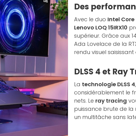
Des performance
Avec le duo
Intel Cor
Lenovo LOQ 15IRX10
pr
supérieur. Grâce aux 1
Ada Lovelace de la RTX
rendu visuel saisissant
DLSS 4 et Ray 
La
technologie DLSS 4
considérablement le f
nets. Le
ray tracing
vou
puissance brute de la
un multitâche sans lat