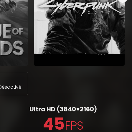
Désactivé
Ultra HD
(3840×2160)
45
FPS