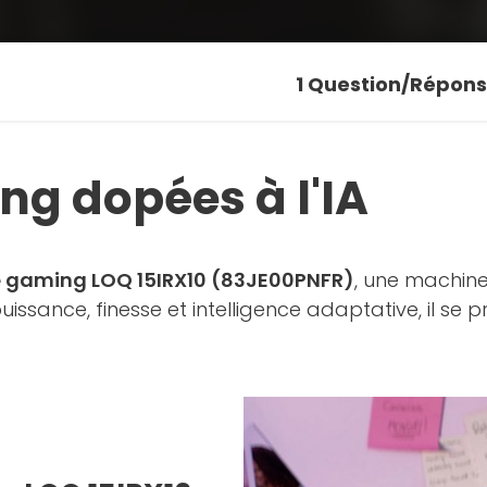
1
Question/Répon
g dopées à l'IA
e gaming LOQ 15IRX10 (83JE00PNFR)
, une machine
uissance, finesse et intelligence adaptative, il se