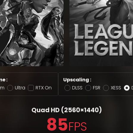
e :
Upscaling :
um
Ultra
RTX On
DLSS
FSR
XESS
Quad HD
(2560×1440)
85
FPS