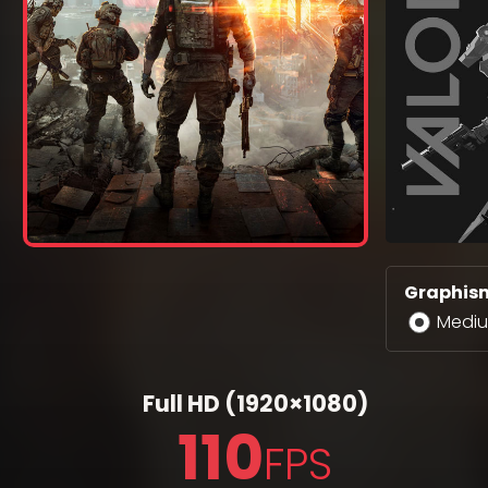
Graphism
Medi
Full HD
(1920×1080)
110
FPS