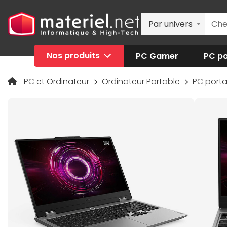
Par univers
Nos produits
PC Gamer
PC po
PC et Ordinateur
Ordinateur Portable
PC port