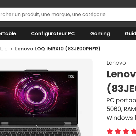
rtable
Configurateur PC
Gaming
Gui
able
Lenovo LOQ 15IRX10 (83JE00PNFR)
Lenovo
Lenov
(83JE
PC portabl
5060, RAM 
Windows 1