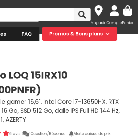
Magasin
Compte
Panier
des
FAQ
Promos & Bons plans
o LOQ 15IRX10
00PNFR)
e gamer 15,6", Intel Core i7-13650HX, RTX
16 Go, SSD 512 Go, dalle IPS Full HD 144 Hz,
1, AZERTY
6 avis
1
Question/Réponse
Alerte baisse de prix