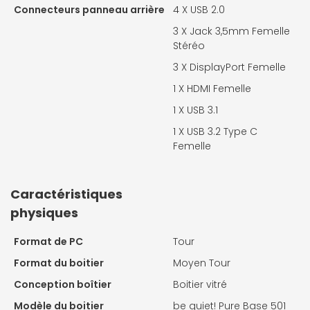
Connecteurs panneau arrière
4 X
USB 2.0
3 X
Jack 3,5mm Femelle
Stéréo
3 X
DisplayPort Femelle
1 X
HDMI Femelle
1 X
USB 3.1
1 X
USB 3.2 Type C
Femelle
Caractéristiques
physiques
Format de PC
Tour
Format du boitier
Moyen Tour
Conception boîtier
Boitier vitré
Modèle du boitier
be quiet! Pure Base 501