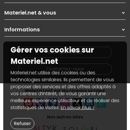
Les magasins Materiel.net
Rubrique d'aide / FAQ
Nos solutions pour les pros
Materiel.net & vous
Paiement, livraison
Contactez-nous
Garanties
,
Pack Zen
On répare votre PC portable
SAV, demander un retour
Informations
On rachète votre carte graphique
Informations
PC sur mesure : Votre RDV personnalisé
Guides d'achats et tutoriels
Plan du site
Notre démarche écologique
Gérer vos cookies sur
Nos marques
Materiel.net recrute
Rubrique d'aide
Conditions générales de vente
Notre programme d'affiliation
Materiel.net
Marketplace
Partenariat & Sponsoring
Informations légales
Contactez-nous
Materiel.net utilise des cookies ou des
Données personnelles
et
cookies
Gérer vos cookies
technologies similaires. Ils permettent de vous
Accessibilité : non conforme
proposer des services et des offres adaptés à
Materiel.net sur les réseaux sociaux
vos centres d’intérêt, de vous garantir une
meilleure expérience utilisateur et de réaliser des
statistiques de visites.
En savoir plus >
Nos autres sites
Refuser