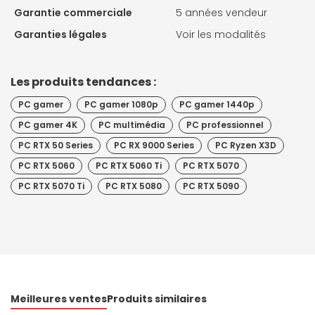
Garantie commerciale
5 années vendeur
Garanties légales
Voir les modalités
Les produits tendances :
PC gamer
PC gamer 1080p
PC gamer 1440p
PC gamer 4K
PC multimédia
PC professionnel
PC RTX 50 Series
PC RX 9000 Series
PC Ryzen X3D
PC RTX 5060
PC RTX 5060 Ti
PC RTX 5070
PC RTX 5070 Ti
PC RTX 5080
PC RTX 5090
Meilleures ventes
Produits similaires