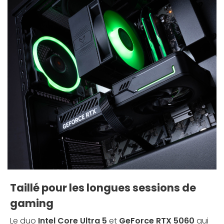
Taillé pour les longues sessions de
gaming
Le duo
Intel Core Ultra 5
et
GeForce RTX 5060
qui