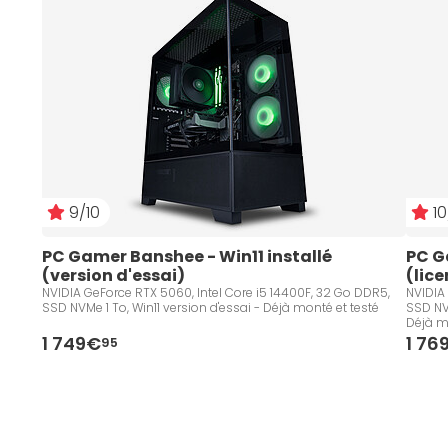
9/10
10
PC Gamer Banshee - Win11 installé 
PC G
(version d'essai)
(lice
NVIDIA GeForce RTX 5060, Intel Core i5 14400F, 32 Go DDR5,
NVIDIA
SSD NVMe 1 To, Win11 version d'essai - Déjà monté et testé
SSD NVM
Déjà m
1 749€
1 76
95