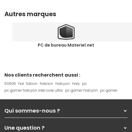
Autres marques
PC de bureau Materiel.net
Nos clients recherchent aussi :
5060ti
hal
falcon
halcion
halcyon
haly
pc
pc gamer halcyon intel core ultra
pc gamer halcyon
pc gamer
Qui sommes-nous ?
Qui sommes-nous ?
Une question ?
Nos services