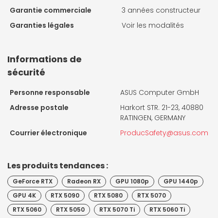
Garantie commerciale
3 années constructeur
Garanties légales
Voir les modalités
Informations de
sécurité
Personne responsable
ASUS Computer GmbH
Adresse postale
Harkort STR. 21-23, 40880
RATINGEN, GERMANY
Courrier électronique
ProducSafety@asus.com
Les produits tendances :
GeForce RTX
Radeon RX
GPU 1080p
GPU 1440p
GPU 4K
RTX 5090
RTX 5080
RTX 5070
RTX 5060
RTX 5050
RTX 5070 Ti
RTX 5060 Ti