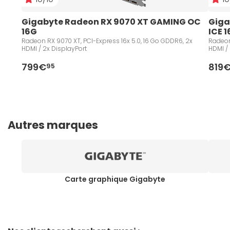
Gigabyte Radeon RX 9070 XT GAMING OC 
Giga
16G
ICE 
Radeon RX 9070 XT, PCI-Express 16x 5.0, 16 Go GDDR6, 2x
Radeon
HDMI / 2x DisplayPort
HDMI /
799€
819
95
Autres marques
Carte graphique Gigabyte