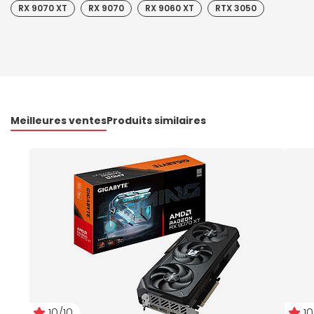
RX 9070 XT
RX 9070
RX 9060 XT
RTX 3050
Meilleures ventes
Produits similaires
10/10
10