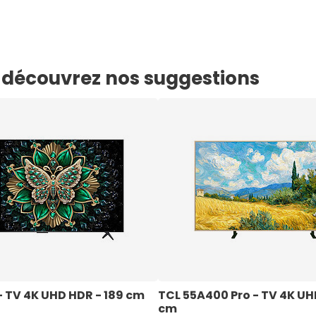
e, découvrez nos suggestions
 TV 4K UHD HDR - 189 cm 
TCL 55A400 Pro - TV 4K UHD
cm