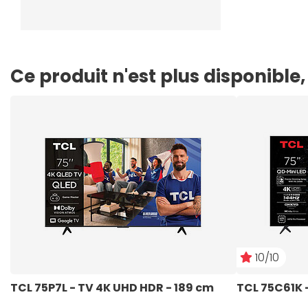
Ce produit n'est plus disponibl
10/10
TCL 75P7L - TV 4K UHD HDR - 189 cm
TCL 75C61K -