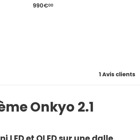
990€
9
00
1
Avis clients
tème Onkyo 2.1
i LED et QLED sur une dalle