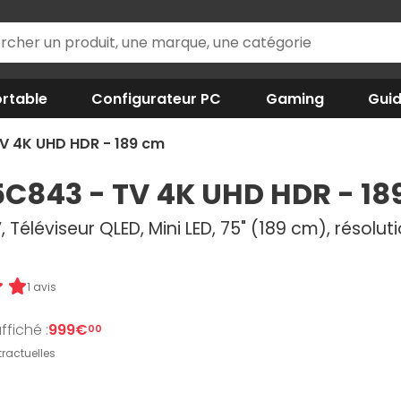
rtable
Configurateur PC
Gaming
Gui
V 4K UHD HDR - 189 cm
5C843 - TV 4K UHD HDR - 18
 Téléviseur QLED, Mini LED, 75" (189 cm), résoluti
1 avis
ffiché :
999€
00
ractuelles