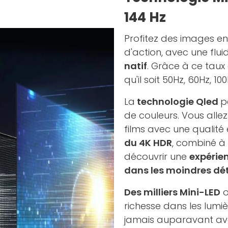
144 Hz
Profitez des images e
d'action, avec une fluid
natif
. Grâce à ce taux
qu'il soit 50Hz, 60Hz, 1
La
technologie Qled
p
de couleurs. Vous alle
films avec une qualité 
du 4K HDR
, combiné à
découvrir une
expérie
dans les moindres dét
Des milliers Mini-LED
o
richesse dans les lumiè
jamais auparavant avec 