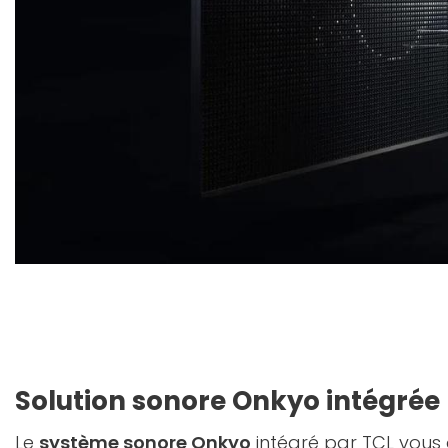
Solution sonore Onkyo intégrée
Le
système sonore Onkyo
intégré par TCL vous 