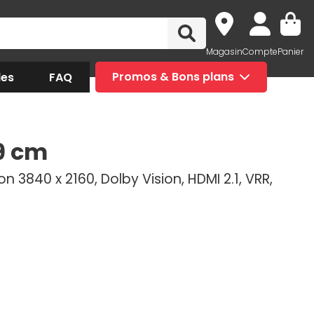
Magasin
Compte
Panier
des
FAQ
Promos & Bons plans
9 cm
on 3840 x 2160, Dolby Vision, HDMI 2.1, VRR,