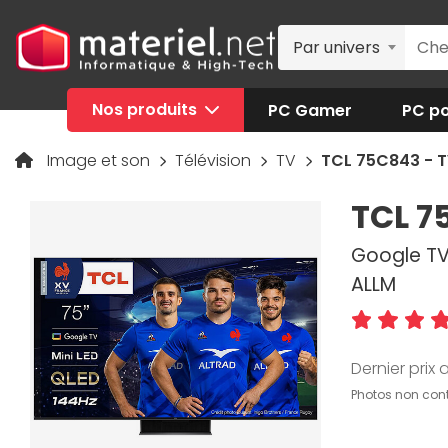
Par univers
Nos produits
PC Gamer
PC po
Image et son
Télévision
TV
TCL 75C843 - T
TCL 7
Google TV,
ALLM
Dernier prix a
Photos non cont