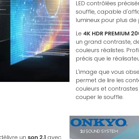
LED contrôlées précis
souffle, capable d'aff
lumineux pour plus de 
Le
4K HDR PREMIUM 20
un grand contraste, d
couleurs réalistes. Prof
précis que le réalisateu
L'image que vous observ
permet de lire les con
couleurs et contrastes
couper le souffle.
délivre un
son 2.1
avec