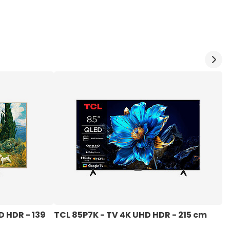
 HDR - 139 
TCL 85P7K - TV 4K UHD HDR - 215 cm
T
1