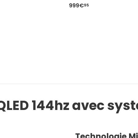
999€
95
QLED 144hz avec sys
Technologie Min