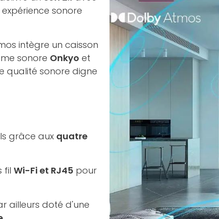
e expérience sonore
mos intègre un caisson
stème sonore
Onkyo
et
e qualité sonore digne
ils grâce aux
quatre
 fil
Wi-Fi et RJ45
pour
r ailleurs doté d'une
e
.