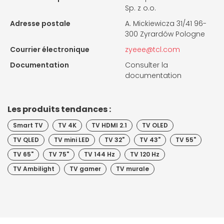
Sp. z o.o.
Adresse postale
A. Mickiewicza 31/41 96-
300 Zyrardów Pologne
Courrier électronique
zyeee@tcl.com
Documentation
Consulter la
documentation
Les produits tendances :
Smart TV
TV 4K
TV HDMI 2.1
TV OLED
TV QLED
TV mini LED
TV 32"
TV 43"
TV 55"
TV 65"
TV 75"
TV 144 Hz
TV 120 Hz
TV Ambilight
TV gamer
TV murale