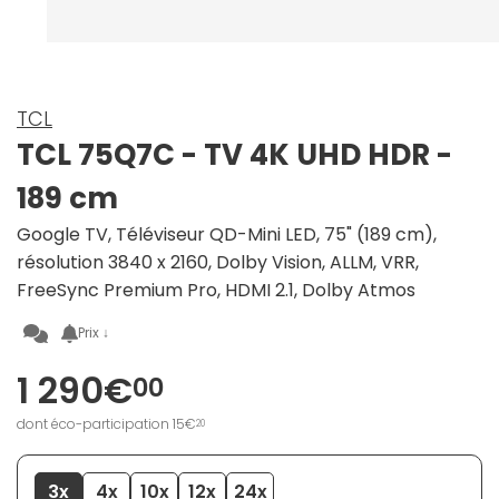
TCL
TCL 75Q7C - TV 4K UHD HDR -
189 cm
Google TV, Téléviseur QD-Mini LED, 75" (189 cm),
résolution 3840 x 2160, Dolby Vision, ALLM, VRR,
FreeSync Premium Pro, HDMI 2.1, Dolby Atmos
Prix ↓
1 290€
00
dont éco-participation 15€
20
3x
4x
10x
12x
24x