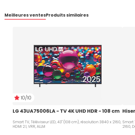
Meilleures ventes
Produits similaires
10/10
LG 43UA75006LA - TV 4K UHD HDR - 108 cm   
Hise
Smart TV, Téléviseur LED, 43" (108 cm), résolution 3840 x 2160,
Smart T
HDMI 2.1, VRR, ALLM
2160, D