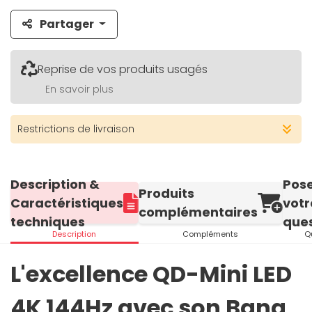
Partager
Reprise de vos produits usagés
En savoir plus
Restrictions de livraison
Description &
Pos
Produits
Caractéristiques
votr
complémentaires
techniques
ques
Description
Compléments
Q
L'excellence QD-Mini LED
4K 144Hz avec son Bang