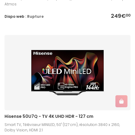
Atmos
249€
00
Dispo web :
Rupture
Hisense 50U7Q - TV 4K UHD HDR - 127 cm
Smart TV, Téléviseur MINILED, 50" (127 cm), résolution 3840 x 2160,
Dolby Vision, HDMI 2.1