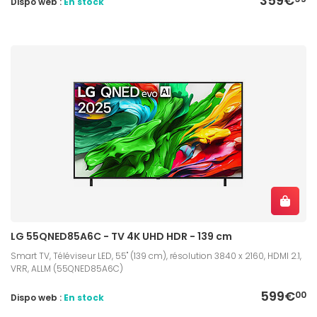
359€
Dispo web :
En stock
LG 55QNED85A6C - TV 4K UHD HDR - 139 cm
Smart TV, Téléviseur LED, 55" (139 cm), résolution 3840 x 2160, HDMI 2.1,
VRR, ALLM (55QNED85A6C)
599€
00
Dispo web :
En stock