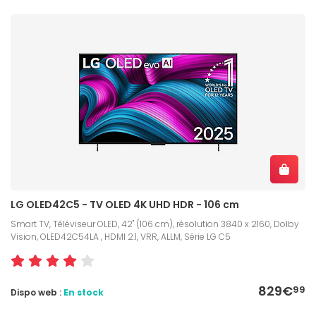
LG OLED42C5 - TV OLED 4K UHD HDR - 106 cm
Smart TV, Téléviseur OLED, 42" (106 cm), résolution 3840 x 2160, Dolby
Vision, OLED42C54LA , HDMI 2.1, VRR, ALLM, Série LG C5
829€
99
Dispo web :
En stock