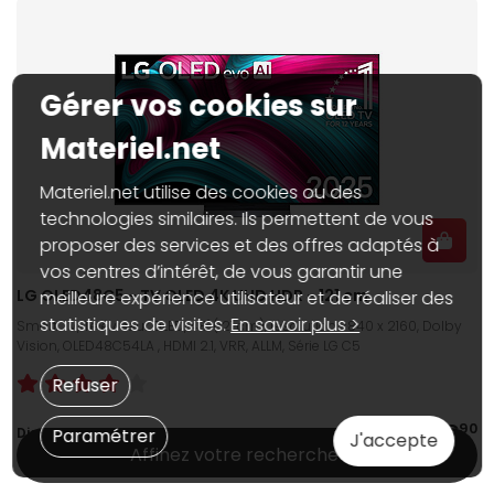
Gérer vos cookies sur
Materiel.net
Materiel.net utilise des cookies ou des
technologies similaires. Ils permettent de vous
proposer des services et des offres adaptés à
vos centres d’intérêt, de vous garantir une
LG OLED48C5 - TV OLED 4K UHD HDR - 121 cm
meilleure expérience utilisateur et de réaliser des
statistiques de visites.
En savoir plus >
Smart TV, Téléviseur OLED, 48" (121 cm), résolution 3840 x 2160, Dolby
Vision, OLED48C54LA , HDMI 2.1, VRR, ALLM, Série LG C5
Refuser
849€
90
Dispo web :
En stock
Paramétrer
J'accepte
Affinez votre recherche