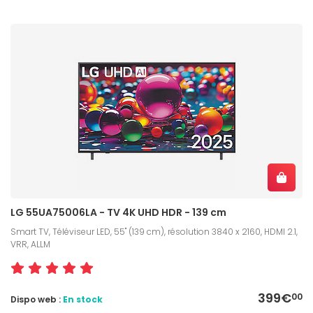
LG 55UA75006LA - TV 4K UHD HDR - 139 cm
Smart TV, Téléviseur LED, 55" (139 cm), résolution 3840 x 2160, HDMI 2.1,
VRR, ALLM
399€
00
Dispo web :
En stock