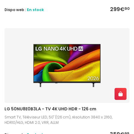
299€
90
Dispo web :
En stock
LG 50NU8E0B3LA - TV 4K UHD HDR - 126 cm
Smart TV, Téléviseur LED, 50" (126 cm), résolution 3840 x 2160,
HDR10/HLG, HDMI 2.0, VRR, ALLM
95