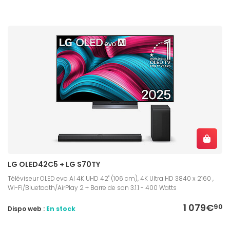
LG OLED42C5 + LG S70TY
Téléviseur OLED evo AI 4K UHD 42" (106 cm), 4K Ultra HD 3840 x 2160 ,
Wi-Fi/Bluetooth/AirPlay 2 + Barre de son 3.1.1 - 400 Watts
1 079€
90
Dispo web :
En stock