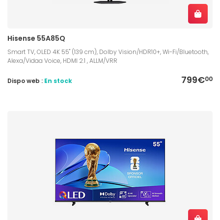
Hisense 55A85Q
Smart TV, OLED 4K 55" (139 cm), Dolby Vision/HDR10+, Wi-Fi/Bluetooth,
Alexa/Vidaa Voice, HDMI 2.1 , ALLM/VRR
799€
00
Dispo web :
En stock