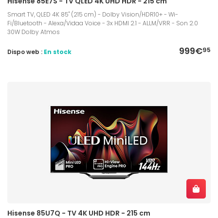
Hisense 85E7S - TV QLED 4K UHD HDR - 215 cm
Smart TV, QLED 4K 85" (215 cm) - Dolby Vision/HDR10+ - Wi-
Fi/Bluetooth - Alexa/Vidaa Voice - 3x HDMI 2.1 - ALLM/VRR - Son 2.0
30W Dolby Atmos
999€
95
Dispo web :
En stock
Hisense 85U7Q - TV 4K UHD HDR - 215 cm