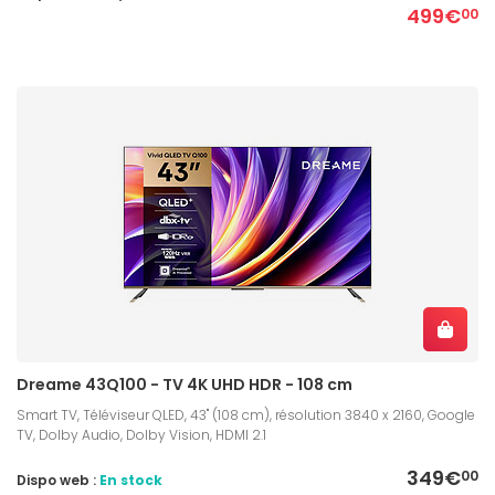
499€
00
Dreame 43Q100 - TV 4K UHD HDR - 108 cm
Smart TV, Téléviseur QLED, 43" (108 cm), résolution 3840 x 2160, Google
TV, Dolby Audio, Dolby Vision, HDMI 2.1
349€
00
Dispo web :
En stock