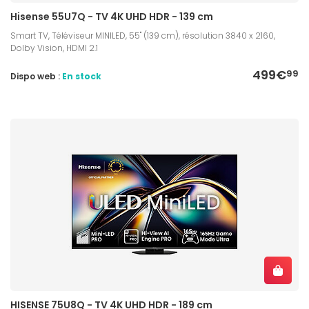
Hisense 55U7Q - TV 4K UHD HDR - 139 cm
Smart TV, Téléviseur MINILED, 55" (139 cm), résolution 3840 x 2160,
Dolby Vision, HDMI 2.1
499€
99
Dispo web :
En stock
HISENSE 75U8Q - TV 4K UHD HDR - 189 cm