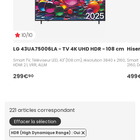
10/10
LG 43UA75006LA - TV 4K UHD HDR - 108 cm   
Hise
Smart TV, Téléviseur LED, 43" (108 cm), résolution 3840 x 2160,
Smart T
HDMI 2.1, VRR, ALLM
2160, D
299€
499
90
221 articles correspondant
Effacer la sélection
HDR (High Dynamique Range) : Oui