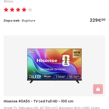
Atmos
229€
00
Dispo web :
Rupture
Hisense 40A5S - TV Led Full HD - 100 cm
Smart TV, Téléviseur LED, 40" (100 cm), résolution 1920 x 1080, Dolby