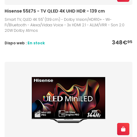
Hisense 55E7S - TV QLED 4K UHD HDR - 139 cm
Smart TV, QLED 4K 55" (139 cm) - Dolby Vision/HDR10+ - Wi-
Fi/Bluetooth - Alexa/Vidaa Voice - 3x HDMI 2.1 - ALLM/VRR - Son 2.0
20W Dolby Atmos
348€
95
Dispo web :
En stock