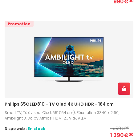
990€
00
Promotion
Philips 65OLED810 - TV Oled 4K UHD HDR - 164 cm
Smart TV, Téléviseur Oled, 65" (164 cm), Résolution 3840 x 2160,
Ambilight 3, Dolby Atmos, HDMI 2.1, VRR, ALLM
1 589€
Dispo web :
En stock
95
1 390€
00