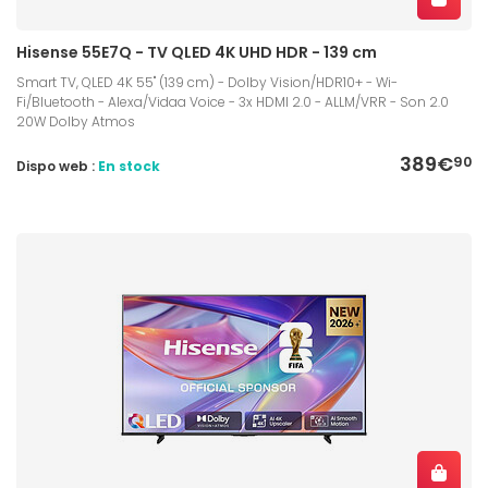
Hisense 55E7Q - TV QLED 4K UHD HDR - 139 cm
Smart TV, QLED 4K 55" (139 cm) - Dolby Vision/HDR10+ - Wi-
Fi/Bluetooth - Alexa/Vidaa Voice - 3x HDMI 2.0 - ALLM/VRR - Son 2.0
20W Dolby Atmos
389€
90
Dispo web :
En stock