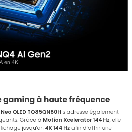
e gaming à haute fréquence
 Neo QLED TQ85QN80H
s’adresse également
xigeants. Grâce à
Motion Xcelerator 144 Hz
, elle
fichage jusqu’en
4K 144 Hz
afin d’offrir une