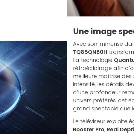
Une image spe
Avec son immense dal
TQ85QN80H
transform
La technologie
Quantu
rétroéclairage afin d’
meilleure maîtrise des
intensité, les détails d
d’une profondeur rem
univers préférés, cet é
grand spectacle que l
Le téléviseur exploite
Booster Pro
,
Real Dept