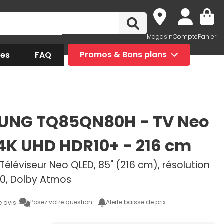
Magasin
Compte
Panier
des
FAQ
Promos & Bons plans
UNG TQ85QN80H - TV Neo
4K UHD HDR10+ - 216 cm
Téléviseur Neo QLED, 85" (216 cm), résolution
60, Dolby Atmos
Posez votre question
Alerte baisse de prix
e avis