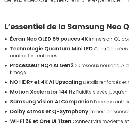
de jeux vidéo qui recherchent une expérience im
L’essentiel de la Samsung Neo
Écran Neo QLED 85 pouces 4K
Immersion XXL pou
Technologie Quantum Mini LED
Contrôle précis
contrastes renforcés
Processeur NQ4 AI Gen2
20 réseaux neuronaux dé
l’image
NQ HDR+ et 4K AI Upscaling
Détails renforcés et m
Motion Xcelerator 144 Hz
Fluidité élevée jusqu’en
Samsung Vision AI Companion
Fonctions intell
Dolby Atmos et Q-Symphony
Immersion sonore
Wi-Fi 6E et One UI Tizen
Connectivité moderne et 