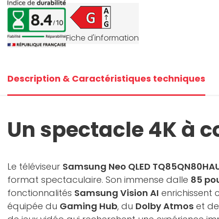
+4
Fiche d'information
V
Description & Caractéristiques techniques
Un spectacle 4K à co
Le téléviseur
Samsung Neo QLED TQ85QN80HAUX
format spectaculaire. Son immense dalle
85 po
fonctionnalités
Samsung Vision AI
enrichissent 
équipée du
Gaming Hub
, du
Dolby Atmos
et de