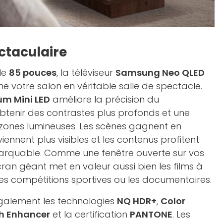
ctaculaire
le
85 pouces
, la téléviseur
Samsung Neo QLED
e votre salon en véritable salle de spectacle.
m Mini LED
améliore la précision du
obtenir des contrastes plus profonds et une
 zones lumineuses. Les scènes gagnent en
eviennent plus visibles et les contenus profitent
arquable. Comme une fenêtre ouverte sur vos
cran géant met en valeur aussi bien les films à
es compétitions sportives ou les documentaires.
 également les technologies
NQ HDR+
,
Color
h Enhancer
et la certification
PANTONE
. Les