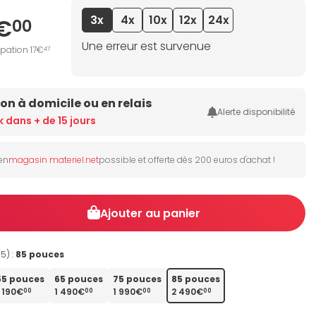
3x
4x
10x
12x
24x
€
00
Une erreur est survenue
ipation 17€
47
son à domicile ou en relais
Alerte disponibilité
k dans + de 15 jours
 en
magasin materiel.net
possible et offerte dès 200 euros d'achat !
Ajouter au panier
(5) :
85 pouces
55 pouces
65 pouces
75 pouces
85 pouces
1 190€
1 490€
1 990€
2 490€
00
00
00
00