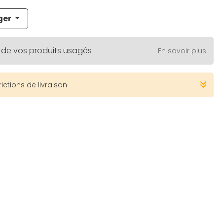
ger
 de vos produits usagés
En savoir plus
rictions de livraison