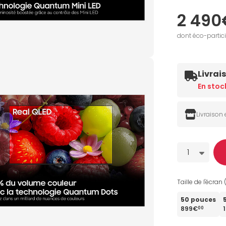
2 490
dont éco-partic
Livrai
En stoc
Livraison
Quantité
1
Taille de l'écran 
50 pouces
899€
00