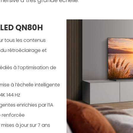
mersive à très grande échelle.
 QLED QN80H
r tous les contenus
 du rétroéclairage et
diés à l’optimisation de
ise à l’échelle intelligente
 4K 144 Hz
igentes enrichies par l’IA
 renforcée
mises à jour sur 7 ans