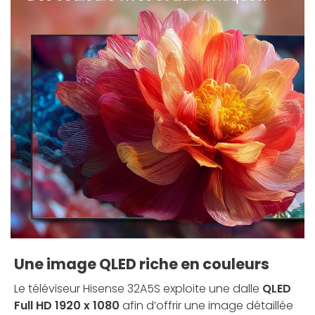
Une image QLED riche en couleurs
Le téléviseur Hisense 32A5S exploite une dalle
QLED
Full HD 1920 x 1080
afin d’offrir une image détaillée