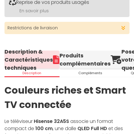
Reprise de vos produits usagés
En savoir plus
Restrictions de livraison
Description &
Pos
Produits
Caractéristiques
votr
complémentaires
techniques
ques
Description
Compléments
Q
Couleurs riches et Smart
TV connectée
Le téléviseur
Hisense 32A5S
associe un format
compact de
100 cm
, une dalle
QLED Full HD
et des