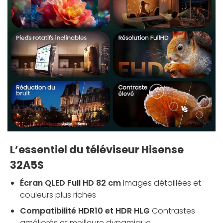
L’essentiel du téléviseur Hisense
32A5S
Écran QLED Full HD 82 cm
Images détaillées et
couleurs plus riches
Compatibilité HDR10 et HDR HLG
Contrastes
améliorés et meilleure dynamique