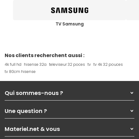
TV Samsung
Nos clients recherchent aussi :
4k full hd
hisense 32a
televiseur 32 poces
tv
tv 4k 32 pouces
tv 80cm hisense
Qui sommes-nous ?
Qui sommes-nous ?
Une question ?
Nos services
Les magasins Materiel.net
Rubrique d'aide / FAQ
Nos solutions pour les pros
Materiel.net & vous
Paiement, livraison
Contactez-nous
Garanties
,
Pack Zen