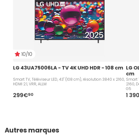
10/10
LG 43UA75006LA - TV 4K UHD HDR - 108 cm   
LG O
cm
Smart TV, Téléviseur LED, 43" (108 cm), résolution 3840 x 2160,
Smart T
HDMI 2.1, VRR, ALLM
2160, D
G5
299€
1 39
90
Autres marques