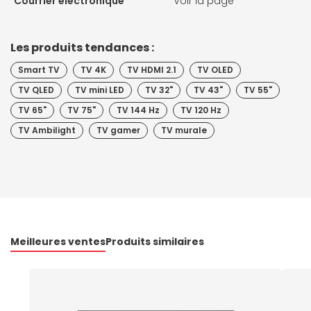
Courrier électronique
Voir la page
Les produits tendances :
Smart TV
TV 4K
TV HDMI 2.1
TV OLED
TV QLED
TV mini LED
TV 32"
TV 43"
TV 55"
TV 65"
TV 75"
TV 144 Hz
TV 120 Hz
TV Ambilight
TV gamer
TV murale
Meilleures ventes
Produits similaires