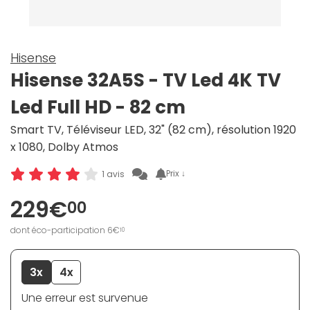
Hisense
Hisense 32A5S - TV Led 4K TV
Led Full HD - 82 cm
Smart TV, Téléviseur LED, 32" (82 cm), résolution 1920
x 1080, Dolby Atmos
Prix ↓
1 avis
229€
00
dont éco-participation 6€
10
3x
4x
Une erreur est survenue